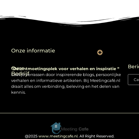
Onze informatie
Backlinks kopen: verstandig gebruiken of risico nemen?
Beri
Over
“Dé ontmoetingsplek voor verhalen en inspiratie “
Bedrijf
Laat je verrassen door inspirerende blogs, persoonlijke
verhalen en informatieve artikelen. Bij Meetingcafé.nl
draait alles om verbinding, beleving en het delen van
kennis.
@2025
www.meetingcafe.nl
. All Right Reserved.