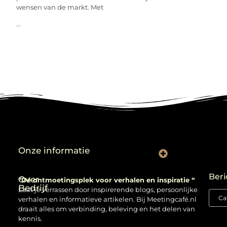
wensen van de markt. Met
...
Onze informatie
Backlinks kopen: verstandig gebruiken of risico nemen?
Beri
Over
“Dé ontmoetingsplek voor verhalen en inspiratie “
Bedrijf
Laat je verrassen door inspirerende blogs, persoonlijke
verhalen en informatieve artikelen. Bij Meetingcafé.nl
draait alles om verbinding, beleving en het delen van
kennis.