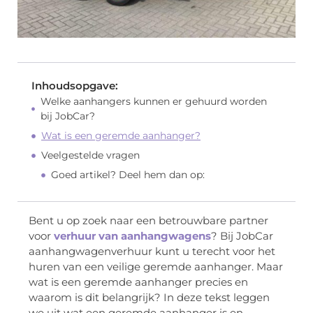
Inhoudsopgave:
Welke aanhangers kunnen er gehuurd worden
bij JobCar?
Wat is een geremde aanhanger?
Veelgestelde vragen
Goed artikel? Deel hem dan op:
Bent u op zoek naar een betrouwbare partner
voor
verhuur van aanhangwagens
? Bij JobCar
aanhangwagenverhuur kunt u terecht voor het
huren van een veilige geremde aanhanger. Maar
wat is een geremde aanhanger precies en
waarom is dit belangrijk? In deze tekst leggen
we uit wat een geremde aanhanger is en