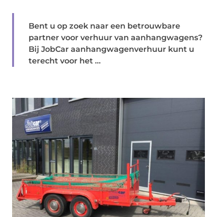
Bent u op zoek naar een betrouwbare
partner voor verhuur van aanhangwagens?
Bij JobCar aanhangwagenverhuur kunt u
terecht voor het ...