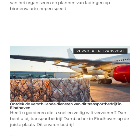
van het organiseren en plannen van ladingen op
binnenvaartschepen speelt
...
VERVOER EN TRANSPORT
Ontdek de verschillende diensten van dit transportbedrijf in
Eindhoven
Heeft u goederen die u snel en veilig wilt vervoeren? Dan
bent u bij transportbedrijf Dambacher in Eindhoven op de
juiste plaats. Dit ervaren bedrijf
...