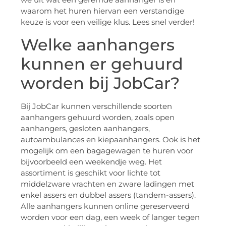
waarom het huren hiervan een verstandige
keuze is voor een veilige klus. Lees snel verder!
Welke aanhangers
kunnen er gehuurd
worden bij JobCar?
Bij JobCar kunnen verschillende soorten
aanhangers gehuurd worden, zoals open
aanhangers, gesloten aanhangers,
autoambulances en kiepaanhangers. Ook is het
mogelijk om een bagagewagen te huren voor
bijvoorbeeld een weekendje weg. Het
assortiment is geschikt voor lichte tot
middelzware vrachten en zware ladingen met
enkel assers en dubbel assers (tandem-assers).
Alle aanhangers kunnen online gereserveerd
worden voor een dag, een week of langer tegen