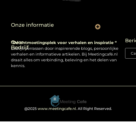
Onze informatie
Backlinks kopen: verstandig gebruiken of risico nemen?
Beri
Over
“Dé ontmoetingsplek voor verhalen en inspiratie “
Bedrijf
Laat je verrassen door inspirerende blogs, persoonlijke
verhalen en informatieve artikelen. Bij Meetingcafé.nl
draait alles om verbinding, beleving en het delen van
kennis.
@2025
www.meetingcafe.nl
. All Right Reserved.