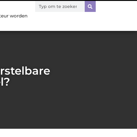
teur worden
rstelbare
l?