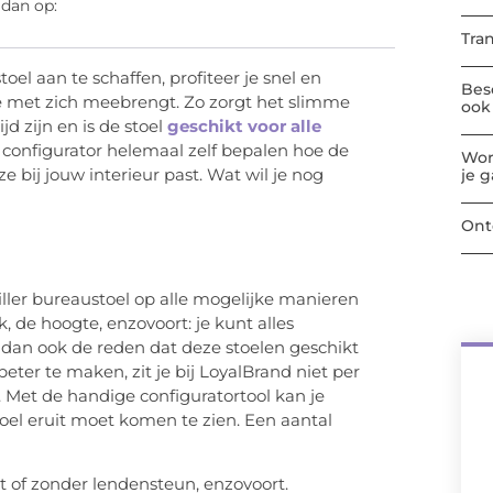
 dan op:
Tra
oel aan te schaffen, profiteer je snel en
Bes
e met zich meebrengt. Zo zorgt het slimme
ook 
d zijn en is de stoel
geschikt voor alle
 configurator helemaal zelf bepalen hoe de
Wor
ze bij jouw interieur past. Wat wil je nog
je 
Ont
iller bureaustoel op alle mogelijke manieren
k, de hoogte, enzovoort: je kunt alles
 dan ook de reden dat deze stoelen geschikt
eter te maken, zit je bij LoyalBrand niet per
 Met de handige configuratortool kan je
oel eruit moet komen te zien. Een aantal
 of zonder lendensteun, enzovoort.