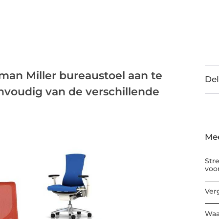
rman Miller bureaustoel aan te
Del
envoudig van de verschillende
Me
Str
voo
Ver
Waa