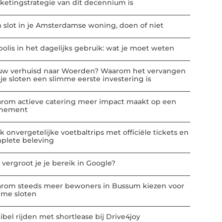
ketingstrategie van dit decennium is
m slot in je Amsterdamse woning, doen of niet
polis in het dagelijks gebruik: wat je moet weten
uw verhuisd naar Woerden? Waarom het vervangen
 je sloten een slimme eerste investering is
rom actieve catering meer impact maakt op een
nement
k onvergetelijke voetbaltrips met officiële tickets en
plete beleving
 vergroot je je bereik in Google?
rom steeds meer bewoners in Bussum kiezen voor
mme sloten
ibel rijden met shortlease bij Drive4joy