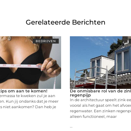
Gerelateerde Berichten
BEDRIJVEN
tips om aan te komen!
De onmisbare rol van de zi
regenpijp
rmassa te kweken zul je aan
In de architectuur speelt zink ee
. Kun jij ondanks dat je meer
vooral als het gaat om het afvo
ds niet aankomen? Dan heb je
regenwater. Een zinken regenpij
alleen functioneel, maar
...