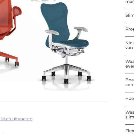
mar
Sli
Pro
Nie
van
Waa
eve
Boe
com
Hoe
Waa
sli
laten uitvoeren
Flex