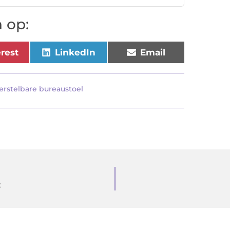
 op:
erest
LinkedIn
Email
erstelbare bureaustoel
t