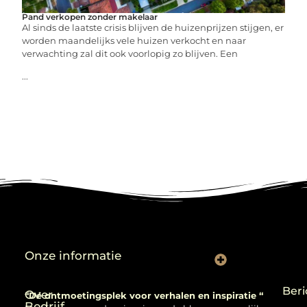
Pand verkopen zonder makelaar
Al sinds de laatste crisis blijven de huizenprijzen stijgen, er
worden maandelijks vele huizen verkocht en naar
verwachting zal dit ook voorlopig zo blijven. Een
...
Onze informatie
Backlinks kopen: verstandig gebruiken of risico nemen?
Beri
Over
“Dé ontmoetingsplek voor verhalen en inspiratie “
Bedrijf