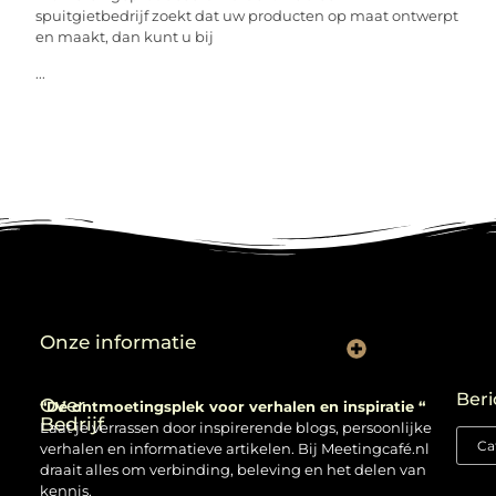
spuitgietbedrijf zoekt dat uw producten op maat ontwerpt
en maakt, dan kunt u bij
...
Onze informatie
Backlinks kopen: verstandig gebruiken of risico nemen?
Beri
Over
“Dé ontmoetingsplek voor verhalen en inspiratie “
Bedrijf
Laat je verrassen door inspirerende blogs, persoonlijke
verhalen en informatieve artikelen. Bij Meetingcafé.nl
draait alles om verbinding, beleving en het delen van
kennis.