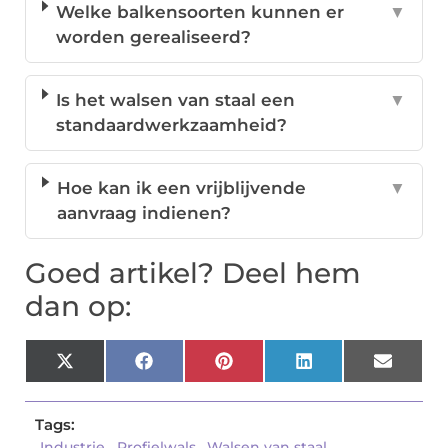
Welke balkensoorten kunnen er
▼
worden gerealiseerd?
Is het walsen van staal een
▼
standaardwerkzaamheid?
Hoe kan ik een vrijblijvende
▼
aanvraag indienen?
Goed artikel? Deel hem
dan op:
X
Facebook
Pinterest
LinkedIn
Email
(Twitter)
Tags:
Industrie
,
Profielwals
,
Walsen van staal