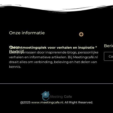
Onze informatie
Backlinks kopen: verstandig gebruiken of risico nemen?
Beri
Over
“Dé ontmoetingsplek voor verhalen en inspiratie “
Bedrijf
Laat je verrassen door inspirerende blogs, persoonlijke
verhalen en informatieve artikelen. Bij Meetingcafé.nl
draait alles om verbinding, beleving en het delen van
kennis.
@2025
www.meetingcafe.nl
. All Right Reserved.