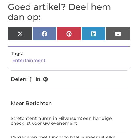
Goed artikel? Deel hem
dan op:
X
Facebook
Pinterest
LinkedIn
Email
(Twitter)
Tags:
Entertainment
Delen:
Meer Berichten
Stretchtent huren in Hilversum: een handige
checklist voor uw evenement
Vergaderen met lunch: zo haal je meer uit elke