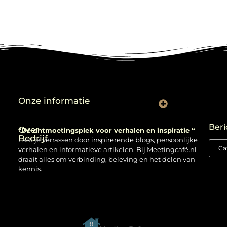
Onze informatie
Backlinks kopen: verstandig gebruiken of risico nemen?
Beri
Over
“Dé ontmoetingsplek voor verhalen en inspiratie “
Bedrijf
Laat je verrassen door inspirerende blogs, persoonlijke
verhalen en informatieve artikelen. Bij Meetingcafé.nl
draait alles om verbinding, beleving en het delen van
kennis.