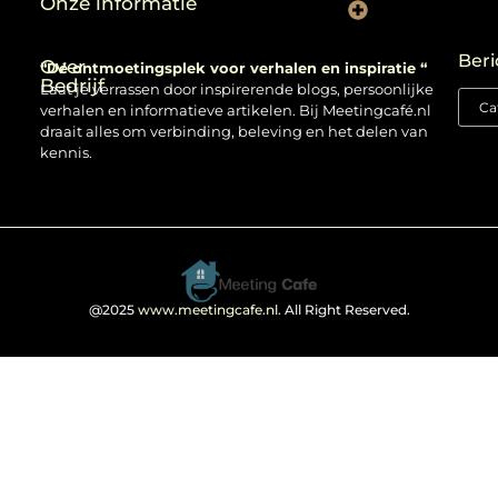
Onze informatie
Backlinks kopen: verstandig gebruiken of risico nemen?
Beri
Over
“Dé ontmoetingsplek voor verhalen en inspiratie “
Bedrijf
Laat je verrassen door inspirerende blogs, persoonlijke
verhalen en informatieve artikelen. Bij Meetingcafé.nl
draait alles om verbinding, beleving en het delen van
kennis.
@2025
www.meetingcafe.nl
. All Right Reserved.