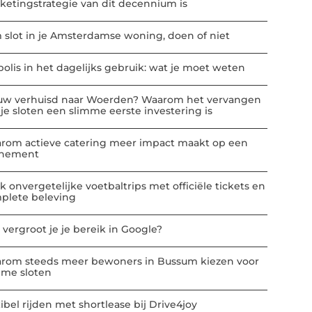
ketingstrategie van dit decennium is
m slot in je Amsterdamse woning, doen of niet
polis in het dagelijks gebruik: wat je moet weten
uw verhuisd naar Woerden? Waarom het vervangen
 je sloten een slimme eerste investering is
rom actieve catering meer impact maakt op een
nement
k onvergetelijke voetbaltrips met officiële tickets en
plete beleving
 vergroot je je bereik in Google?
rom steeds meer bewoners in Bussum kiezen voor
mme sloten
ibel rijden met shortlease bij Drive4joy