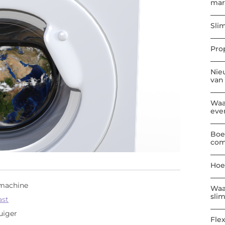
mar
Sli
Pro
Nie
van
Waa
eve
Boe
com
Hoe
smachine
Waa
sli
ast
zuiger
Flex