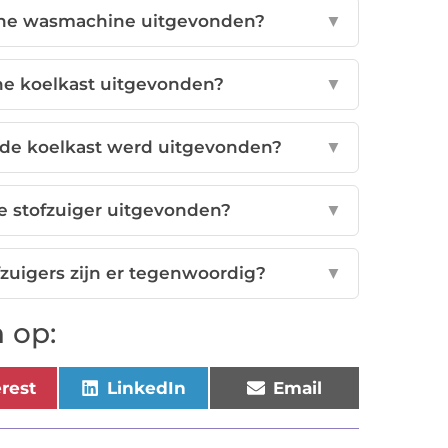
che wasmachine uitgevonden?
▼
che koelkast uitgevonden?
▼
de koelkast werd uitgevonden?
▼
he stofzuiger uitgevonden?
▼
zuigers zijn er tegenwoordig?
▼
 op:
erest
LinkedIn
Email