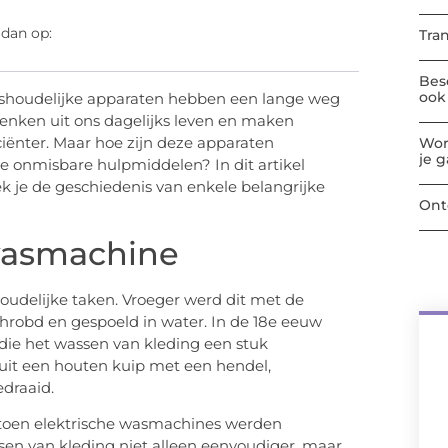
 dan op:
Tra
Bes
ook 
ishoudelijke apparaten hebben een lange weg
denken uit ons dagelijks leven en maken
ciënter. Maar hoe zijn deze apparaten
Wor
je 
ze onmisbare hulpmiddelen? In dit artikel
k je de geschiedenis van enkele belangrijke
Ont
 wasmachine
oudelijke taken. Vroeger werd dit met de
hrobd en gespoeld in water. In de 18e eeuw
ie het wassen van kleding een stuk
it een houten kuip met een hendel,
draaid.
 toen elektrische wasmachines werden
en van kleding niet alleen eenvoudiger, maar