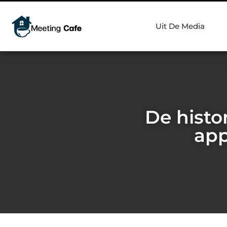
Uit De Media
De histo
app