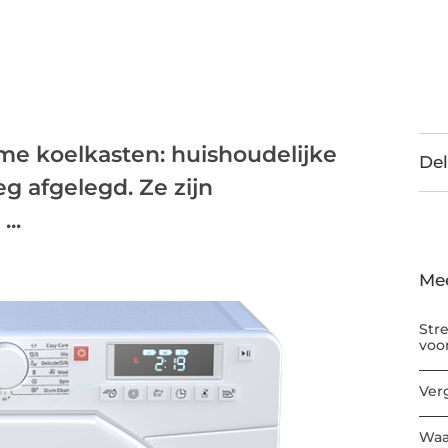
me koelkasten: huishoudelijke
Del
 afgelegd. Ze zijn
..
Me
Str
voo
Ver
Waa