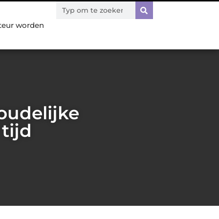
teur worden
oudelijke
tijd