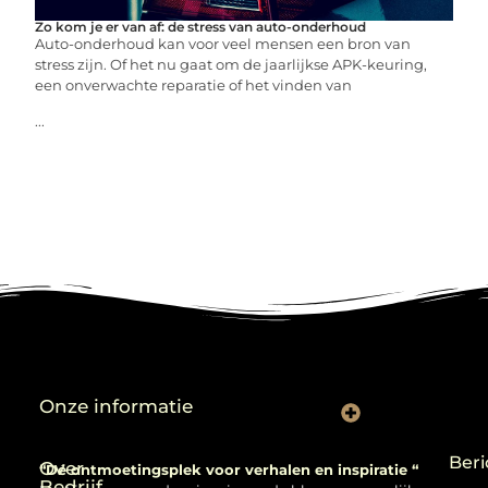
Zo kom je er van af: de stress van auto-onderhoud
Auto-onderhoud kan voor veel mensen een bron van
stress zijn. Of het nu gaat om de jaarlijkse APK-keuring,
een onverwachte reparatie of het vinden van
...
Onze informatie
Backlinks kopen: verstandig gebruiken of risico nemen?
Beri
Over
“Dé ontmoetingsplek voor verhalen en inspiratie “
Bedrijf