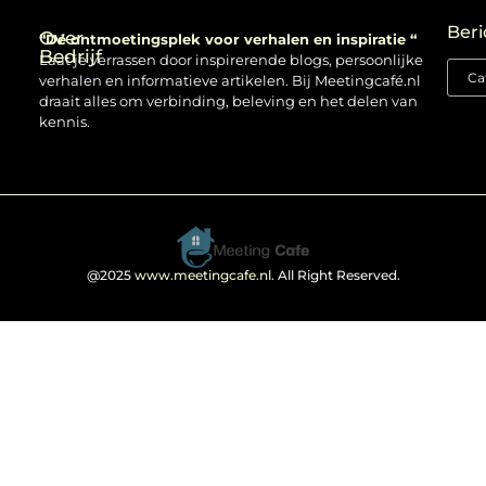
Backlinks kopen: verstandig gebruiken of risico nemen?
Beri
Over
“Dé ontmoetingsplek voor verhalen en inspiratie “
Bedrijf
Laat je verrassen door inspirerende blogs, persoonlijke
verhalen en informatieve artikelen. Bij Meetingcafé.nl
draait alles om verbinding, beleving en het delen van
kennis.
@2025
www.meetingcafe.nl
. All Right Reserved.