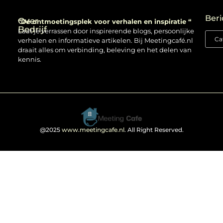
Backlinks kopen: verstandig gebruiken of risico nemen?
Beri
Over
“Dé ontmoetingsplek voor verhalen en inspiratie “
Bedrijf
Laat je verrassen door inspirerende blogs, persoonlijke
verhalen en informatieve artikelen. Bij Meetingcafé.nl
draait alles om verbinding, beleving en het delen van
kennis.
@2025
www.meetingcafe.nl
. All Right Reserved.