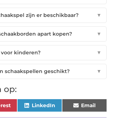
chaakspel zijn er beschikbaar?
▼
 schaakborden apart kopen?
▼
 voor kinderen?
▼
jn schaakspellen geschikt?
▼
 op:
erest
LinkedIn
Email