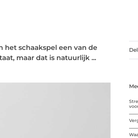
n het schaakspel een van de
Del
at, maar dat is natuurlijk ...
Me
Str
voo
Ver
Waa