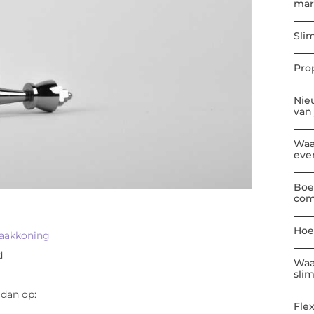
mar
Sli
Pro
Nie
van
Waa
eve
Boe
com
Hoe
haakkoning
d
Waa
sli
 dan op:
Flex