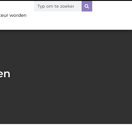
teur worden
en