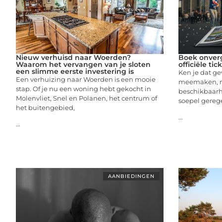
Nieuw verhuisd naar Woerden?
Boek onverg
Waarom het vervangen van je sloten
officiële ti
een slimme eerste investering is
Ken je dat ge
Een verhuizing naar Woerden is een mooie
meemaken, ma
stap. Of je nu een woning hebt gekocht in
beschikbaarhe
Molenvliet, Snel en Polanen, het centrum of
soepel gerege
het buitengebied,
...
...
AANBIEDINGEN