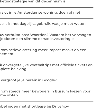
ketingstrategie van dit decennium is
m slot in je Amsterdamse woning, doen of niet
polis in het dagelijks gebruik: wat je moet weten
uw verhuisd naar Woerden? Waarom het vervangen
 je sloten een slimme eerste investering is
rom actieve catering meer impact maakt op een
nement
k onvergetelijke voetbaltrips met officiële tickets en
plete beleving
 vergroot je je bereik in Google?
rom steeds meer bewoners in Bussum kiezen voor
mme sloten
ibel rijden met shortlease bij Drive4joy