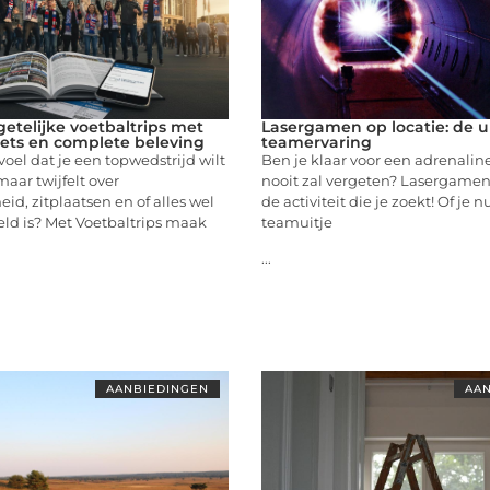
etelijke voetbaltrips met
Lasergamen op locatie: de u
ckets en complete beleving
teamervaring
voel dat je een topwedstrijd wilt
Ben je klaar voor een adrenaline
ar twijfelt over
nooit zal vergeten? Lasergamen 
id, zitplaatsen en of alles wel
de activiteit die je zoekt! Of je 
ld is? Met Voetbaltrips maak
teamuitje
...
AANBIEDINGEN
AAN