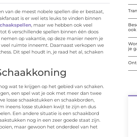
Tra
 van de meest nobele spellen die er bestaat,
akfanaat is er wel iets leuks te vinden binnen
Bes
chaakspellen
, maar we hebben ook veel
ook 
ot 6 verschillende spellen binnen één doos
e nemen op vakantie, op deze manier neem je
Wor
te veel ruimte inneemt. Daarnaast verkopen we
je 
hess. Dit spel houdt in, je raad het al, schaken
Ont
 Schaakkoning
nog wat te krijgen op het gebied van schaken.
ngen, een spel wat je ook met meer dan twee
 we losse schaakstukken en schaakborden,
 ineens losse stukken kwijt te zijn en dus
len. Een andere situatie is een schaakbord
haakstukken nog in een zeer goede staat zijn.
 gooien, maar gewoon het onderdeel van het