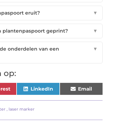
npaspoort eruit?
▼
 plantenpaspoort geprint?
▼
ende onderdelen van een
▼
 op:
erest
LinkedIn
Email
ter
,
laser marker