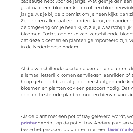
cadeautje hebt voor de jarige. Wat geef je dan aan
gaat naar een bloemenkraam of een bloemenwinkel
jarige. Als je bij de bloemist om je heen kijkt, dan z
Ze hebben allemaal een andere kleur, een andere v
de omgeving om je heen kijkt, zie je waarschijnlijk
bloemen. Toch staan er zo veel verschillende bloem
dat deze bloemen en planten geïmporteerd zijn, 
in de Nederlandse bodem.
Al die verschillende soorten bloemen en planten die 
allemaal letterlijk komen aanvliegen, aanrijden o
hoop gehandeld, zodat jij de meest uitgebreide ke
bloemen en planten ook een paspoort nodig. Dat 
opplant bestemde planten moeten hiervan voorzien
Als de plant met een pot of tray geleverd wordt, 
printer
geprint op de pot of tray. Andere planten w
beste het paspoort op printen met een
laser mark