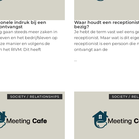
ionele indruk bij een
Waar houdt een receptionis
ontvangst
bezig?
 gaan steeds meer zaken in
Je hebt de term vast wel eens g
even en het bedrijfsleven op
receptionist. Maar wat is dit eig
oze manier en volgens de
receptionist is een persoon die
n het RIVM. Dit heeft
ontvangt aan de
...
SOCIETY / RELATIONSHIPS
SOCIETY / RE