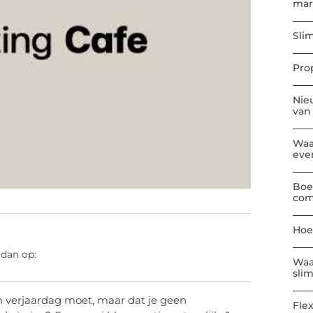
mar
Sli
Pro
Nie
van
Waa
eve
Boe
com
Hoe
 dan op:
Waa
sli
en verjaardag moet, maar dat je geen
Flex