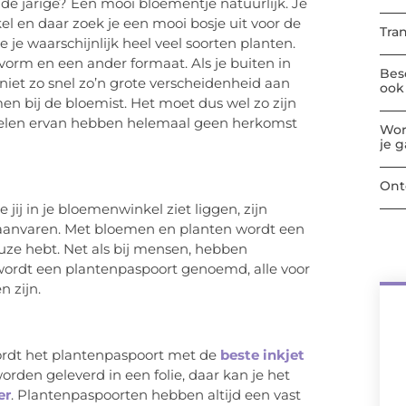
 de jarige? Een mooi bloementje natuurlijk. Je
 en daar zoek je een mooi bosje uit voor de
Tra
ie je waarschijnlijk heel veel soorten planten.
orm en een ander formaat. Als je buiten in
Bes
 niet zo snel zo’n grote verscheidenheid aan
ook 
en bij de bloemist. Het moet dus wel zo zijn
velen ervan hebben helemaal geen herkomst
Wor
je 
Ont
jij in je bloemenwinkel ziet liggen, zijn
f aanvaren. Met bloemen en planten wordt een
uze hebt. Net als bij mensen, hebben
wordt een plantenpaspoort genoemd, alle voor
 zijn.
wordt het plantenpaspoort met de
beste inkjet
orden geleverd in een folie, daar kan je het
er
. Plantenpaspoorten hebben altijd een vast