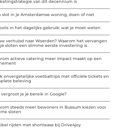
ketingstrategie van dit decennium is
m slot in je Amsterdamse woning, doen of niet
polis in het dagelijks gebruik: wat je moet weten
uw verhuisd naar Woerden? Waarom het vervangen
 je sloten een slimme eerste investering is
rom actieve catering meer impact maakt op een
nement
k onvergetelijke voetbaltrips met officiële tickets en
plete beleving
 vergroot je je bereik in Google?
rom steeds meer bewoners in Bussum kiezen voor
mme sloten
ibel rijden met shortlease bij Drive4joy