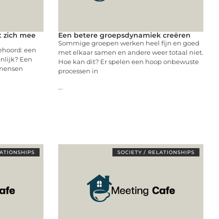
t zich mee
Een betere groepsdynamiek creëren
Sommige groepen werken heel fijn en goed
ehoord: een
met elkaar samen en andere weer totaal niet.
enlijk? Een
Hoe kan dit? Er spelen een hoop onbewuste
 mensen
processen in
...
LATIONSHIPS
SOCIETY / RELATIONSHIPS