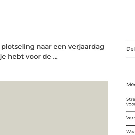
 plotseling naar een verjaardag
Del
 hebt voor de ...
Me
Str
voo
Ver
Waa