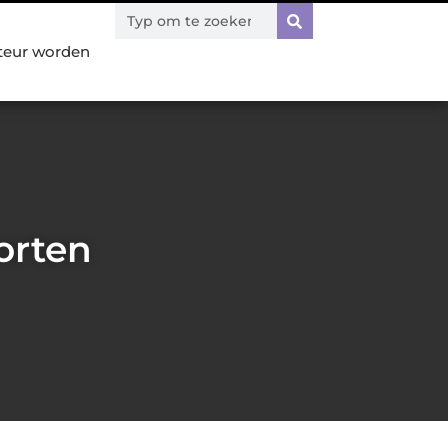
teur worden
orten