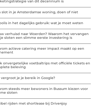
ketingstrategie van dit decennium is
m slot in je Amsterdamse woning, doen of niet
polis in het dagelijks gebruik: wat je moet weten
uw verhuisd naar Woerden? Waarom het vervangen
 je sloten een slimme eerste investering is
rom actieve catering meer impact maakt op een
nement
k onvergetelijke voetbaltrips met officiële tickets en
plete beleving
 vergroot je je bereik in Google?
rom steeds meer bewoners in Bussum kiezen voor
mme sloten
ibel rijden met shortlease bij Drive4joy