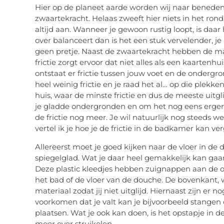
Hier op de planeet aarde worden wij naar benede
zwaartekracht. Helaas zweeft hier niets in het rond
altijd aan. Wanneer je gewoon rustig loopt, is daar
over balanceert dan is het een stuk vervelender, j
geen pretje. Naast de zwaartekracht hebben de mat
frictie zorgt ervoor dat niet alles als een kaartenhui
ontstaat er frictie tussen jouw voet en de ondergron
heel weinig frictie en je raad het al… op die plekke
huis, waar de minste frictie en dus de meeste uitgli
je gladde ondergronden en om het nog eens erger 
de frictie nog meer. Je wil natuurlijk nog steeds w
vertel ik je hoe je de frictie in de badkamer kan ve
Allereerst moet je goed kijken naar de vloer in de do
spiegelglad. Wat je daar heel gemakkelijk kan gaan 
Deze plastic kleedjes hebben zuignappen aan de 
het bad of de vloer van de douche. De bovenkant, w
materiaal zodat jij niet uitglijd. Hiernaast zijn er 
voorkomen dat je valt kan je bijvoorbeeld stangen 
plaatsen. Wat je ook kan doen, is het opstapje in d
meer over struikelen.