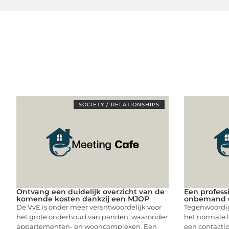
SOCIETY / RELATIONSHIPS
Ontvang een duidelijk overzicht van de
Een profess
komende kosten dankzij een MJOP
onbemand 
De VvE is onder meer verantwoordelijk voor
Tegenwoordig
het grote onderhoud van panden, waaronder
het normale l
appartementen- en wooncomplexen. Een
een contactl