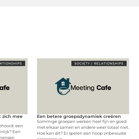
LATIONSHIPS
SOCIETY / RELATIONSHIPS
t zich mee
Een betere groepsdynamiek creëren
Sommige groepen werken heel fijn en goed
ehoord: een
met elkaar samen en andere weer totaal niet.
enlijk? Een
Hoe kan dit? Er spelen een hoop onbewuste
 mensen
processen in