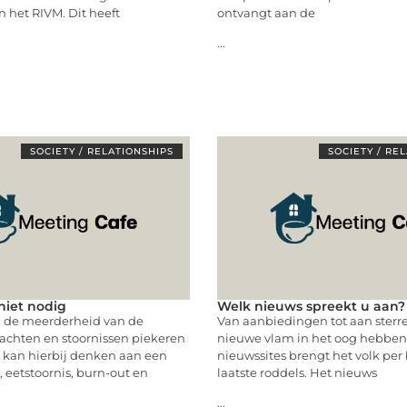
n het RIVM. Dit heeft
ontvangt aan de
...
SOCIETY / RELATIONSHIPS
SOCIETY / RE
niet nodig
Welk nieuws spreekt u aan?
ij de meerderheid van de
Van aanbiedingen tot aan sterr
achten en stoornissen piekeren
nieuwe vlam in het oog hebben
 kan hierbij denken aan een
nieuwssites brengt het volk per
, eetstoornis, burn-out en
laatste roddels. Het nieuws
...