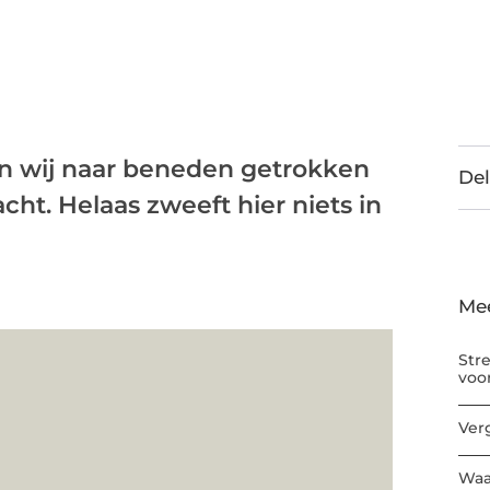
en wij naar beneden getrokken
Del
ht. Helaas zweeft hier niets in
Me
Str
voo
Ver
Waa