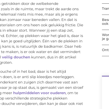
n getrokken door de welbekende
Tra
 zoals in de ruimte, maar trekt de aarde ons
 helemaal niets mis mee, maar als je ergens
e kan zomaar naar beneden vallen. En dat is
Bes
ook 
erialen om ons heen ook gelukkig frictie. Die
s in elkaar stort. Wanneer jij een stap zet,
Wor
d. Echter, op plekken waar het glad is, daar is
je 
n kan je goed uitglijden. Één van de plekken in
j kans is, is natuurlijk de badkamer. Daar heb
Ont
te maken, is er ook water en dat vermindert
el
veilig douchen
kunnen, dus in dit artikel
rgroten.
uche of in het bad, daar is het altijd
doen, is er anti slip kleedjes neerleggen.
onderkant en zuigen zich daarmee vast aan
aar je op staat dus, is gemaakt van een stroef
nog meer
hulpmiddelen voor ouderen
, om te
op verschillende strategische plekken
e douche verwijderen, dan kan je daar ook niet