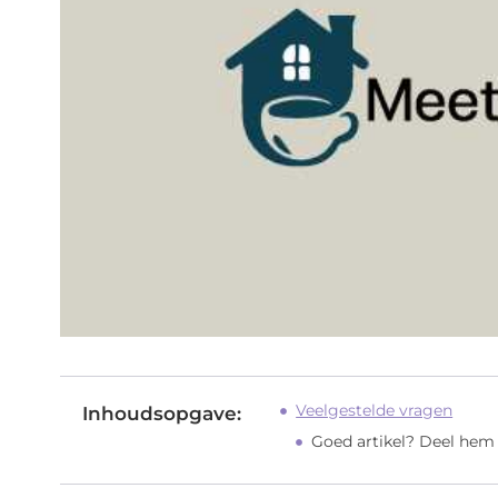
Veelgestelde vragen
Inhoudsopgave:
Goed artikel? Deel hem