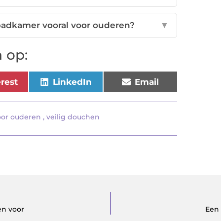
 badkamer vooral voor ouderen?
▼
 op:
erest
LinkedIn
Email
oor ouderen
,
veilig douchen
ten voor
Een 