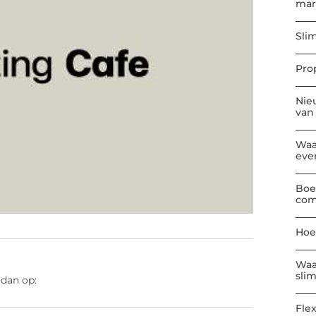
mar
Sli
Pro
Nie
van
Waa
eve
Boe
com
Hoe
Waa
sli
 dan op:
Flex