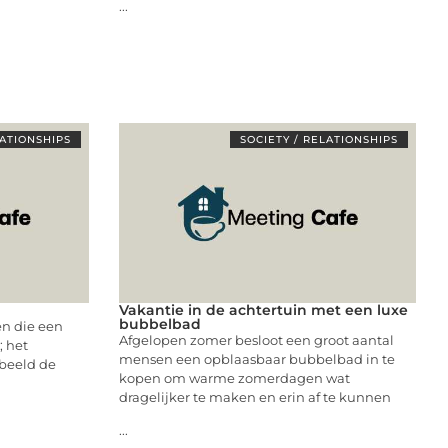
...
LATIONSHIPS
SOCIETY / RELATIONSHIPS
Vakantie in de achtertuin met een luxe
bubbelbad
en die een
Afgelopen zomer besloot een groot aantal
; het
mensen een opblaasbaar bubbelbad in te
 beeld de
kopen om warme zomerdagen wat
dragelijker te maken en erin af te kunnen
...