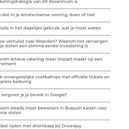
ketingstrategie van dit decennium is
m slot in je Amsterdamse woning, doen of niet
polis in het dagelijks gebruik: wat je moet weten
uw verhuisd naar Woerden? Waarom het vervangen
 je sloten een slimme eerste investering is
rom actieve catering meer impact maakt op een
nement
k onvergetelijke voetbaltrips met officiële tickets en
plete beleving
 vergroot je je bereik in Google?
rom steeds meer bewoners in Bussum kiezen voor
mme sloten
ibel rijden met shortlease bij Drive4joy