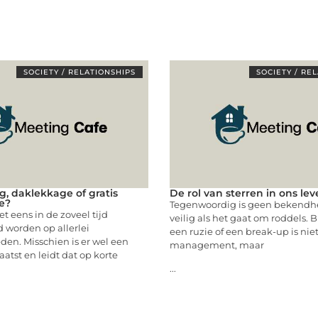
SOCIETY / RELATIONSHIPS
SOCIETY / RE
g, daklekkage of gratis
De rol van sterren in ons le
e?
Tegenwoordig is geen bekendh
t eens in de zoveel tijd
veilig als het gaat om roddels. B
 worden op allerlei
een ruzie of een break-up is nie
en. Misschien is er wel een
management, maar
atst en leidt dat op korte
...