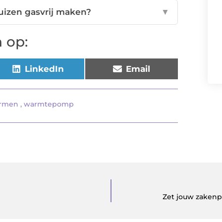
izen gasvrij maken?
▼
 op:
LinkedIn
Email
armen
,
warmtepomp
Zet jouw zakenp