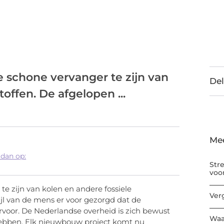
de schone vervanger te zijn van
Del
offen. De afgelopen ...
Me
 dan op:
Str
voo
 te zijn van kolen en andere fossiele
Ver
ijl van de mens er voor gezorgd dat de
rvoor. De Nederlandse overheid is zich bewust
Waa
 hebben. Elk nieuwbouw project komt nu