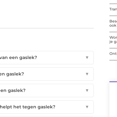
Tra
Bes
ook 
Wor
je 
Ont
 van een gaslek?
▼
en gaslek?
▼
een gaslek?
▼
elpt het tegen gaslek?
▼