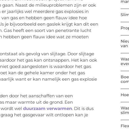
mar
e gaan. Naast de milieuproblemen zijn er ook
er jaarlijks wel meerdere gas explosies in
Sli
 van gas en hebben geen flauw idee hoe
 je bijvoorbeeld een gaslek krijgt kan dit een
Pro
en. Gas heeft een soort van penetrante lucht
en hebben geen flauw idee wat ze moeten
Nie
van
tstaat als gevolg van slijtage. Door slijtage
Waa
 waardoor het gas kan ontsnappen. Het kan ook
eve
t niet goed aangesloten is waardoor het gas
 doet kan de gehele kamer onder het gas
Boe
vaarlijk want er kan namelijk een gas explosie
com
Hoe
den door het aanschaffen van een
s maar warmte uit de grond. Een
Waa
s wordt wel
duurzaam verwarmen
. Dit is dus
sli
 graag het gasgevaar wilt ontlopen kan je
Flex