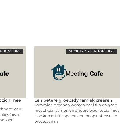
LATIONSHIPS
SOCIETY / RELATIONSHIPS
t zich mee
Een betere groepsdynamiek creëren
Sommige groepen werken heel fijn en goed
ehoord: een
met elkaar samen en andere weer totaal niet.
enlijk? Een
Hoe kan dit? Er spelen een hoop onbewuste
 mensen
processen in