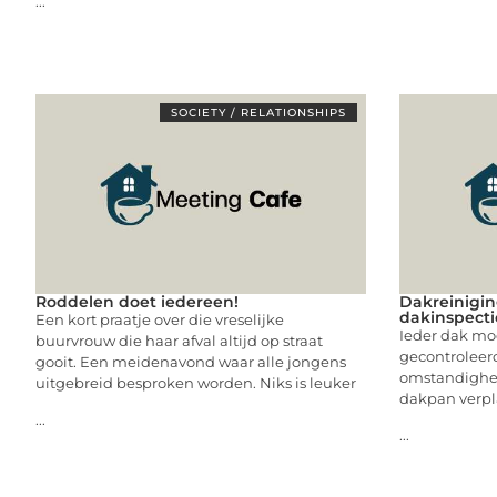
...
SOCIETY / RELATIONSHIPS
Roddelen doet iedereen!
Dakreinigin
dakinspecti
Een kort praatje over die vreselijke
Ieder dak moe
buurvrouw die haar afval altijd op straat
gecontroleerd
gooit. Een meidenavond waar alle jongens
omstandighed
uitgebreid besproken worden. Niks is leuker
dakpan verpla
...
...