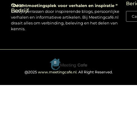
Beri
Over
“Dé ontmoetingsplek voor verhalen en inspiratie “
Bedrijf
Laat je verrassen door inspirerende blogs, persoonlijke
verhalen en informatieve artikelen. Bij Meetingcafé.nl
draait alles om verbinding, beleving en het delen van
kennis.
@2025
www.meetingcafe.nl
. All Right Reserved.