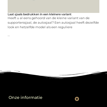
Laat sjaals bedrukken in een kleinere variant
Heeft u al eens gehoord van de kleine variant van de
supporterssjaal, de autosjaal? Een autosjaal heeft dezelfde
look en hetzelfde model als een reguliere
...
Onze informatie
Backlinks kopen: verstandig gebruiken of risico nemen?