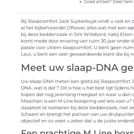
Goed artikel? Deel hem
Bij Slaapcomfort Jack Suykerbuyk vindt u vast en z
al het bijbehorende! Oftewel, alles wat met een
op
bij deze beddenzaak in Sint Willebord, nabij Etten
komt mede door ervaring van ruim 30 jaar onder 
passie voor ultiem slaapcomfort. U bent geen num
Leur, u bent een zeer gewaardeerde klant die bi
Meet uw slaap-DNA geh
Uw slaap-DNA meten kan gratis bij Slaapcomfort Ja
DNA, wat is dat’? Dit is hoe u het best ligt tijden
kopen dat nog jarenlang meegaat en waar u dan ook 
Misschien is een M Line boxspring wel iets voor u
slaaptest te realiseren bij deze beddenzaak, niet 
lichaam en brengt het patroon van uw drukpunten i
objectief en zo weet u zeker dat u de juiste onderst
Een prachtige M Line box