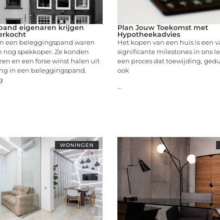
pand eigenaren krijgen
Plan Jouw Toekomst met
erkocht
Hypotheekadvies
an een beleggingspand waren
Het kopen van een huis is een 
n nog spekkoper. Ze konden
significante milestones in ons le
zen en een forse winst halen uit
een proces dat toewijding, gedu
ing in een beleggingspand.
ook
g
...
WONINGEN