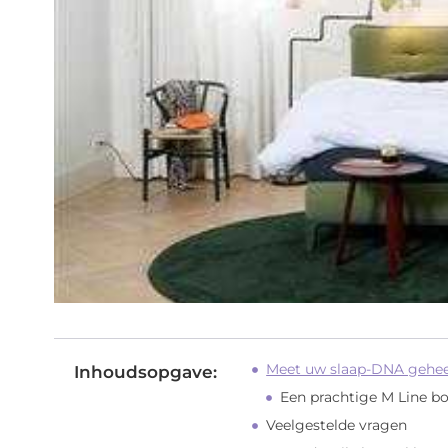
Meet uw slaap-DNA geheel
Inhoudsopgave:
Een prachtige M Line b
Veelgestelde vragen