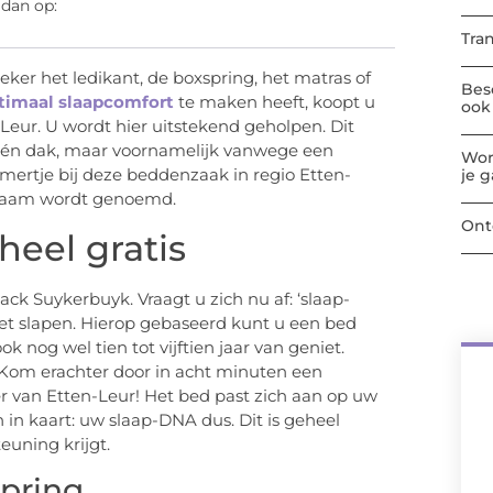
 dan op:
Tra
eker het ledikant, de boxspring, het matras of
Bes
timaal slaapcomfort
te maken heeft, koopt u
ook 
-Leur. U wordt hier uitstekend geholpen. Dit
één dak, maar voornamelijk vanwege een
Wor
mertje bij deze beddenzaak in regio Etten-
je 
j naam wordt genoemd.
Ont
eel gratis
ck Suykerbuyk. Vraagt u zich nu af: ‘slaap-
s het slapen. Hierop gebaseerd kunt u een bed
nog wel tien tot vijftien jaar van geniet.
? Kom erachter door in acht minuten een
ver van Etten-Leur! Het bed past zich aan op uw
n kaart: uw slaap-DNA dus. Dit is geheel
euning krijgt.
spring