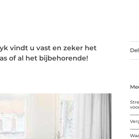
k vindt u vast en zeker het
Del
as of al het bijbehorende!
Me
Str
voo
Ver
Waa