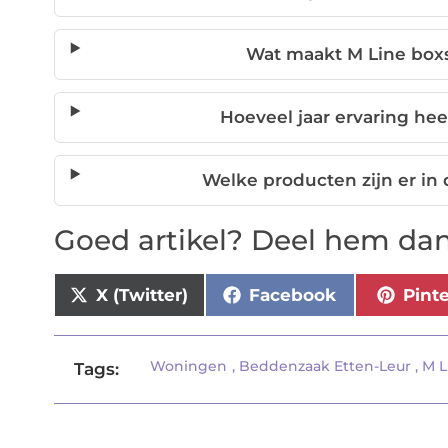
Wat maakt M Line boxs
Hoeveel jaar ervaring he
Welke producten zijn er in 
Goed artikel? Deel hem dan
X (Twitter)
Facebook
Pint
Woningen
,
Beddenzaak Etten-Leur
,
M L
Tags: