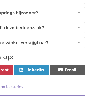
prings bijzonder?
▼
eft deze beddenzaak?
▼
de winkel verkrijgbaar?
▼
 op:
erest
LinkedIn
Email
ine boxspring