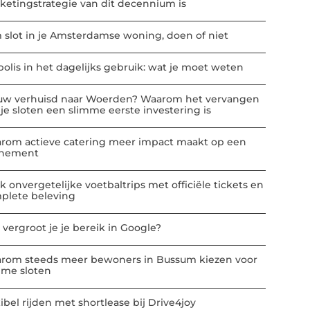
ketingstrategie van dit decennium is
m slot in je Amsterdamse woning, doen of niet
polis in het dagelijks gebruik: wat je moet weten
uw verhuisd naar Woerden? Waarom het vervangen
 je sloten een slimme eerste investering is
rom actieve catering meer impact maakt op een
nement
k onvergetelijke voetbaltrips met officiële tickets en
plete beleving
 vergroot je je bereik in Google?
rom steeds meer bewoners in Bussum kiezen voor
mme sloten
ibel rijden met shortlease bij Drive4joy