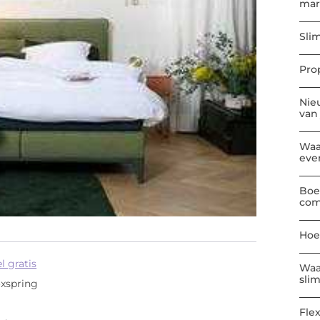
mar
Sli
Pro
Nie
van
Waa
eve
Boe
com
Hoe
 gratis
Waa
sli
oxspring
Flex