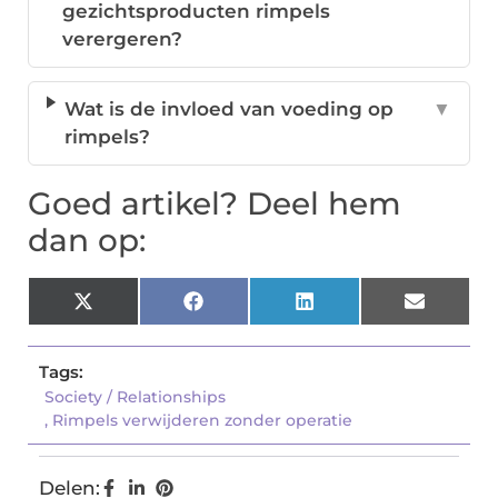
gezichtsproducten rimpels
verergeren?
Wat is de invloed van voeding op
▼
rimpels?
Goed artikel? Deel hem
dan op:
X
Facebook
LinkedIn
Email
(Twitter)
Tags:
Society / Relationships
,
Rimpels verwijderen zonder operatie
Delen: