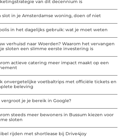
ketingstrategie van dit decennium is
m slot in je Amsterdamse woning, doen of niet
polis in het dagelijks gebruik: wat je moet weten
uw verhuisd naar Woerden? Waarom het vervangen
 je sloten een slimme eerste investering is
rom actieve catering meer impact maakt op een
nement
k onvergetelijke voetbaltrips met officiële tickets en
plete beleving
 vergroot je je bereik in Google?
rom steeds meer bewoners in Bussum kiezen voor
mme sloten
ibel rijden met shortlease bij Drive4joy