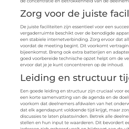
de concentratie en betrokkenheid van de deelnem
Zorg voor de juiste facil
De juiste faciliteiten zijn essentieel voor een succe
vergaderruimte beschikt over de benodigde appara
een stabiele internetverbinding. Zorg ervoor dat 
voordat de meeting begint. Dit voorkomt vertragi
bijeenkomst. Breng ook extra batterijen en adapter
goed voorbereide technische opzet helpt om de ver
ervoor dat je je kunt concentreren op de inhoud.
Leiding en structuur t
Een goede leiding en structuur zijn cruciaal voor 
een korte samenvatting van de agenda en de doels
voorkom dat deelnemers afdwalen van het onderwe
dat elk agendapunt voldoende tijd krijgt, maar zorg
discussies te laten plaatsvinden. Betrek alle deelne
stellen en hun input te waarderen. Dit bevordert e
iedereen zich gehoord voelt en bijdraagt aan de u