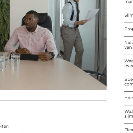
mar
Sli
Pro
Nie
van
Waa
eve
Boe
com
Hoe
Waa
sli
eiten
Flex