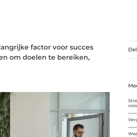
langrijke factor voor succes
Del
pen om doelen te bereiken,
Me
Str
voo
Ver
Waa