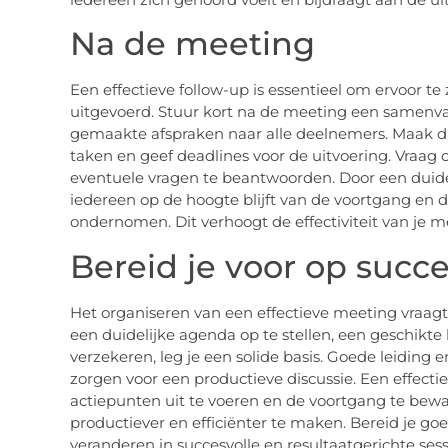
Na de meeting
Een effectieve follow-up is essentieel om ervoor 
uitgevoerd. Stuur kort na de meeting een samenva
gemaakte afspraken naar alle deelnemers. Maak dui
taken en geef deadlines voor de uitvoering. Vraa
eventuele vragen te beantwoorden. Door een duideli
iedereen op de hoogte blijft van de voortgang en 
ondernomen. Dit verhoogt de effectiviteit van je m
Bereid je voor op succ
Het organiseren van een effectieve meeting vraagt
een duidelijke agenda op te stellen, een geschikte lo
verzekeren, leg je een solide basis. Goede leiding
zorgen voor een productieve discussie. Een effect
actiepunten uit te voeren en de voortgang te bew
productiever en efficiënter te maken. Bereid je go
veranderen in succesvolle en resultaatgerichte ses