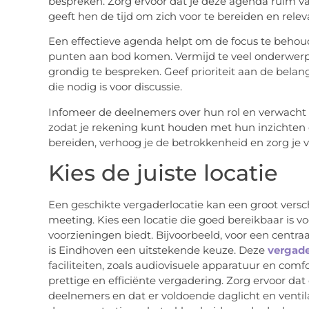
bespreken. Zorg ervoor dat je deze agenda ruim va
geeft hen de tijd om zich voor te bereiden en rel
Een effectieve agenda helpt om de focus te behoud
punten aan bod komen. Vermijd te veel onderwerpe
grondig te bespreken. Geef prioriteit aan de belan
die nodig is voor discussie.
Infomeer de deelnemers over hun rol en verwacht da
zodat je rekening kunt houden met hun inzichten 
bereiden, verhoog je de betrokkenheid en zorg je v
Kies de juiste locatie
Een geschikte vergaderlocatie kan een groot versch
meeting. Kies een locatie die goed bereikbaar is vo
voorzieningen biedt. Bijvoorbeeld, voor een centr
is Eindhoven een uitstekende keuze. Deze
vergade
faciliteiten, zoals audiovisuele apparatuur en comf
prettige en efficiënte vergadering. Zorg ervoor dat
deelnemers en dat er voldoende daglicht en venti