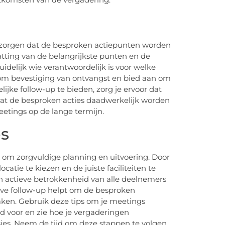
te zorgen dat de besproken actiepunten worden
tting van de belangrijkste punten en de
delijk wie verantwoordelijk is voor welke
g om bevestiging van ontvangst en bied aan om
jke follow-up te bieden, zorg je ervoor dat
dat de besproken acties daadwerkelijk worden
eetings op de lange termijn.
es
 om zorgvuldige planning en uitvoering. Door
catie te kiezen en de juiste faciliteiten te
 en actieve betrokkenheid van alle deelnemers
ieve follow-up helpt om de besproken
aken. Gebruik deze tips om je meetings
ed voor en zie hoe je vergaderingen
sies. Neem de tijd om deze stappen te volgen