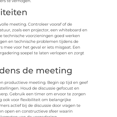
ers te verhogen.
iteiten
svolle meeting. Controleer vooraf of de
tuur, zoals een projector, een whiteboard en
alle technische voorzieningen goed werken
ngen en technische problemen tijdens de
s mee voor het geval er iets misgaat. Een
gadering soepel te laten verlopen en zorgt
ijdens de meeting
een productieve meeting. Begin op tijd en geef
tellingen. Houd de discussie gefocust en
rp. Gebruik een timer om ervoor te zorgen
 ook voor flexibiliteit om belangrijke
mers actief bij de discussie door vragen te
en open en constructieve sfeer waarin
itkomsten van de vergadering.