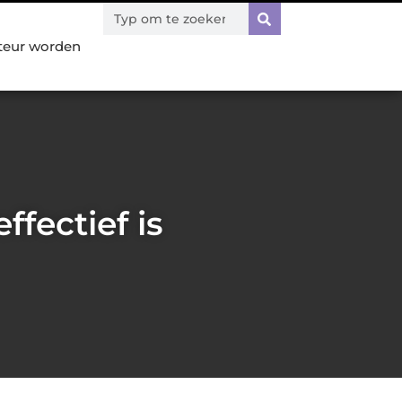
teur worden
ffectief is