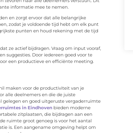
n tevoren naar alle deelnemers verstuurt. Dit
evante informatie mee te nemen.
en en zorgt ervoor dat alle belangrijke
n, zodat je voldoende tijd hebt om elk punt
grijkste punten en houd rekening met de tijd
t ze actief bijdragen. Vraag om input vooraf,
en suggesties. Door iedereen goed voor te
oor een productieve en efficiënte meeting.
il maken voor de productiviteit van je
or alle deelnemers en die de juiste
aal gelegen en goed uitgeruste vergaderruimte
rruimtes in Eindhoven
bieden moderne
ortabele zitplaatsen, die bijdragen aan een
 de ruimte groot genoeg is voor het aantal
latie is. Een aangename omgeving helpt om