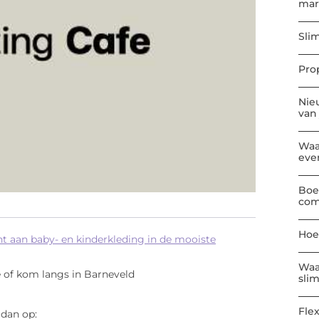
mar
Sli
Pro
Nie
van
Waa
eve
Boe
com
Hoe
t aan baby- en kinderkleding in de mooiste
Waa
 of kom langs in Barneveld
sli
Flex
 dan op: