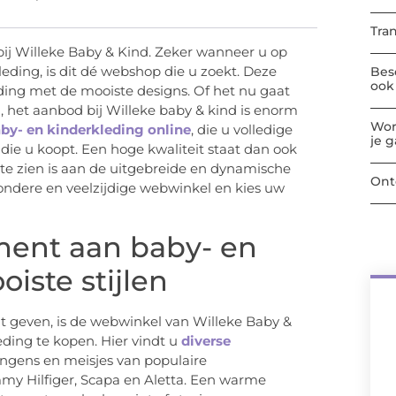
Tra
bij Willeke Baby & Kind. Zeker wanneer u op
leding, is dit dé webshop die u zoekt. Deze
Bes
ook 
ding met de mooiste designs. Of het nu gaat
, het aanbod bij Willeke baby & kind is enorm
Wor
by- en kinderkleding online
, die u volledige
je 
 die u koopt. Een hoge kwaliteit staat dan ook
 te zien is aan de uitgebreide en dynamische
Ont
zondere en veelzijdige webwinkel en kies uw
ment aan baby- en
iste stijlen
lt geven, is de webwinkel van Willeke Baby &
eding te kopen. Hier vindt u
diverse
ongens en meisjes van populaire
y Hilfiger, Scapa en Aletta. Een warme