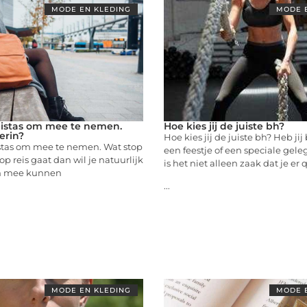
MODE EN KLEDING
MODE 
eistas om mee te nemen.
Hoe kies jij de juiste bh?
erin?
Hoe kies jij de juiste bh? Heb ji
istas om mee te nemen. Wat stop
een feestje of een speciale gel
e op reis gaat dan wil je natuurlijk
is het niet alleen zaak dat je er 
en mee kunnen
...
MODE EN KLEDING
MODE 