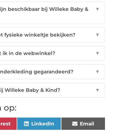
jn beschikbaar bij Willeke Baby &
▼
t fysieke winkeltje bekijken?
▼
t ik in de webwinkel?
▼
 kinderkleding gegarandeerd?
▼
bij Willeke Baby & Kind?
▼
 op:
erest
LinkedIn
Email