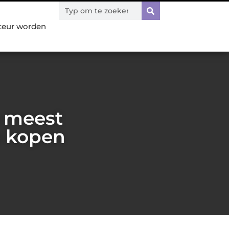
teur worden
e meest
e kopen