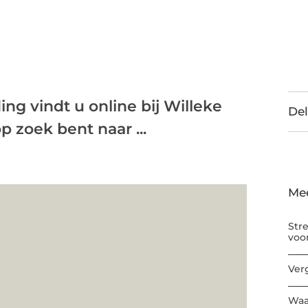
ng vindt u online bij Willeke
Del
 zoek bent naar ...
Me
Str
voo
Ver
Waa