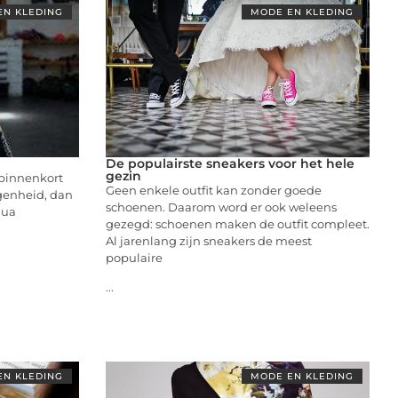
EN KLEDING
MODE EN KLEDING
De populairste sneakers voor het hele
gezin
j binnenkort
Geen enkele outfit kan zonder goede
egenheid, dan
schoenen. Daarom word er ook weleens
qua
gezegd: schoenen maken de outfit compleet.
Al jarenlang zijn sneakers de meest
populaire
...
EN KLEDING
MODE EN KLEDING