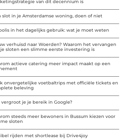
ketingstrategie van dit decennium is
m slot in je Amsterdamse woning, doen of niet
polis in het dagelijks gebruik: wat je moet weten
uw verhuisd naar Woerden? Waarom het vervangen
 je sloten een slimme eerste investering is
rom actieve catering meer impact maakt op een
nement
k onvergetelijke voetbaltrips met officiële tickets en
plete beleving
 vergroot je je bereik in Google?
rom steeds meer bewoners in Bussum kiezen voor
mme sloten
ibel rijden met shortlease bij Drive4joy