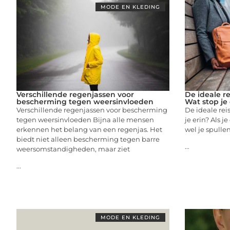
MODE EN KLEDING
Verschillende regenjassen voor
De ideale r
bescherming tegen weersinvloeden
Wat stop je 
Verschillende regenjassen voor bescherming
De ideale re
tegen weersinvloeden Bijna alle mensen
je erin? Als j
erkennen het belang van een regenjas. Het
wel je spull
biedt niet alleen bescherming tegen barre
...
weersomstandigheden, maar ziet
...
MODE EN KLEDING