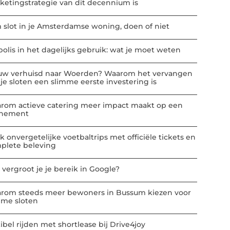
ketingstrategie van dit decennium is
m slot in je Amsterdamse woning, doen of niet
polis in het dagelijks gebruik: wat je moet weten
uw verhuisd naar Woerden? Waarom het vervangen
 je sloten een slimme eerste investering is
rom actieve catering meer impact maakt op een
nement
k onvergetelijke voetbaltrips met officiële tickets en
plete beleving
 vergroot je je bereik in Google?
rom steeds meer bewoners in Bussum kiezen voor
mme sloten
ibel rijden met shortlease bij Drive4joy