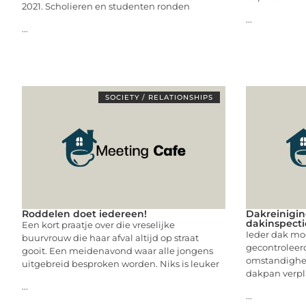
2021. Scholieren en studenten ronden
...
...
SOCIETY / RELATIONSHIPS
Roddelen doet iedereen!
Dakreinigin
dakinspecti
Een kort praatje over die vreselijke
Ieder dak moe
buurvrouw die haar afval altijd op straat
gecontroleerd
gooit. Een meidenavond waar alle jongens
omstandighed
uitgebreid besproken worden. Niks is leuker
dakpan verpla
...
...