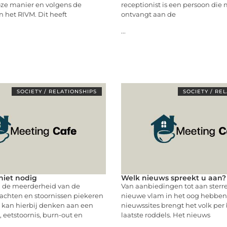
oze manier en volgens de
receptionist is een persoon die
n het RIVM. Dit heeft
ontvangt aan de
...
SOCIETY / RELATIONSHIPS
SOCIETY / RE
niet nodig
Welk nieuws spreekt u aan?
ij de meerderheid van de
Van aanbiedingen tot aan sterr
achten en stoornissen piekeren
nieuwe vlam in het oog hebben
 kan hierbij denken aan een
nieuwssites brengt het volk per
, eetstoornis, burn-out en
laatste roddels. Het nieuws