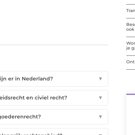
Tra
Bes
ook 
Wor
je 
Ont
jn er in Nederland?
▼
eidsrecht en civiel recht?
▼
 goederenrecht?
▼