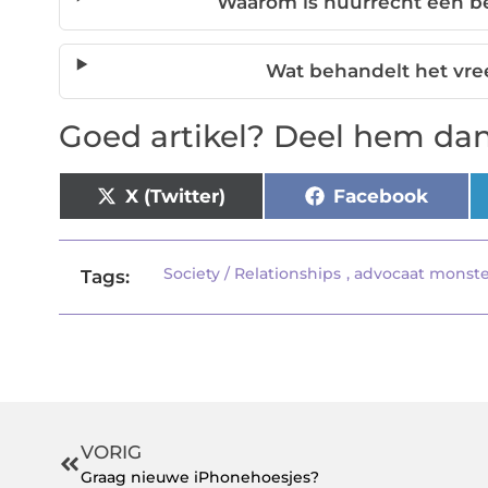
Waarom is huurrecht een be
Wat behandelt het vr
Goed artikel? Deel hem dan
X (Twitter)
Facebook
Society / Relationships
,
advocaat monste
Tags:
VORIG
Graag nieuwe iPhonehoesjes?