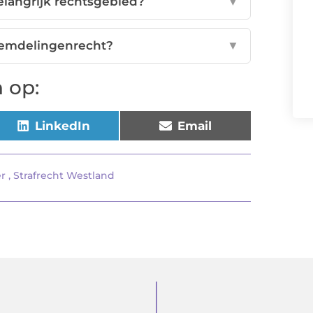
langrijk rechtsgebied?
▼
eemdelingenrecht?
▼
 op:
LinkedIn
Email
r
,
Strafrecht Westland