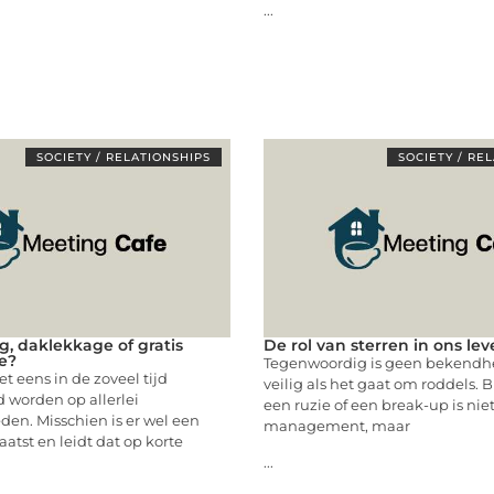
...
SOCIETY / RELATIONSHIPS
SOCIETY / RE
g, daklekkage of gratis
De rol van sterren in ons le
e?
Tegenwoordig is geen bekendh
t eens in de zoveel tijd
veilig als het gaat om roddels. B
 worden op allerlei
een ruzie of een break-up is nie
en. Misschien is er wel een
management, maar
atst en leidt dat op korte
...