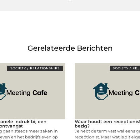
Gerelateerde Berichten
SOCIETY / RELATIONSHIPS
SOCIETY / RE
ionele indruk bij een
Waar houdt een receptionis
ontvangst
bezig?
 gaan steeds meer zaken in
Je hebt de term vast wel eens g
even en het bedrijfsleven op
receptionist. Maar wat is dit eig