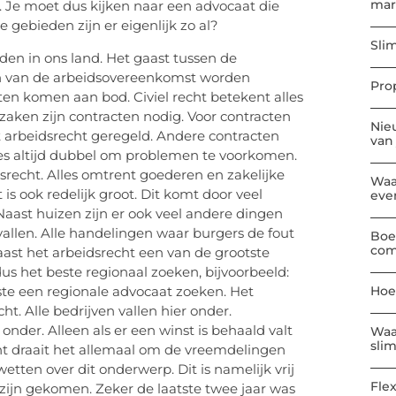
mar
. Je moet dus kijken naar een advocaat die
ke gebieden zijn er eigenlijk zo al?
Sli
den in ons land. Het gaast tussen de
 van de arbeidsovereenkomst worden
Pro
en komen aan bod. Civiel recht betekent alles
zaken zijn contracten nodig. Voor contracten
Nie
 arbeidsrecht geregeld. Andere contracten
van
les altijd dubbel om problemen te voorkomen.
recht. Alles omtrent goederen en zakelijke
Waa
is ook redelijk groot. Dit komt door veel
eve
aast huizen zijn er ook veel andere dingen
allen. Alle handelingen waar burgers de fout
Boe
com
naast het arbeidsrecht een van de grootste
us het beste regionaal zoeken, bijvoorbeeld:
ste een regionale advocaat zoeken. Het
Hoe
t. Alle bedrijven vallen hier onder.
onder. Alleen als er een winst is behaald valt
Waa
sli
t draait het allemaal om de vreemdelingen
wetten over dit onderwerp. Dit is namelijk vrij
Flex
 zijn gekomen. Zeker de laatste twee jaar was