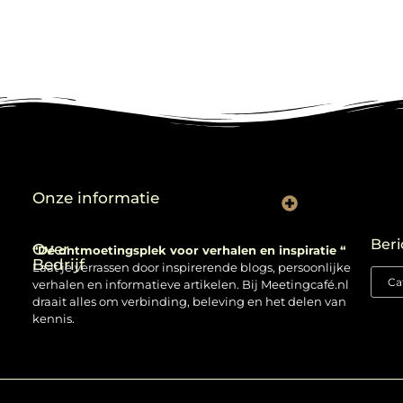
Onze informatie
Backlinks kopen: verstandig gebruiken of risico nemen?
Beri
Over
“Dé ontmoetingsplek voor verhalen en inspiratie “
Bedrijf
Laat je verrassen door inspirerende blogs, persoonlijke
verhalen en informatieve artikelen. Bij Meetingcafé.nl
draait alles om verbinding, beleving en het delen van
kennis.