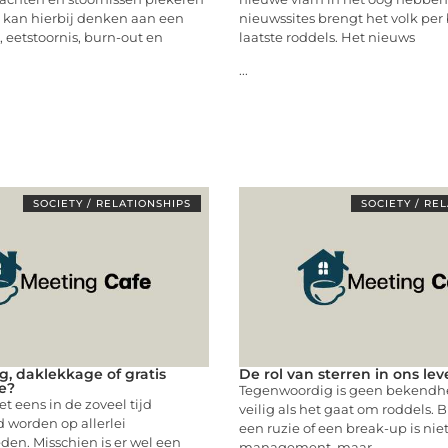
 kan hierbij denken aan een
nieuwssites brengt het volk per
, eetstoornis, burn-out en
laatste roddels. Het nieuws
...
SOCIETY / RELATIONSHIPS
SOCIETY / RE
g, daklekkage of gratis
De rol van sterren in ons le
e?
Tegenwoordig is geen bekendh
t eens in de zoveel tijd
veilig als het gaat om roddels. B
 worden op allerlei
een ruzie of een break-up is nie
en. Misschien is er wel een
management, maar