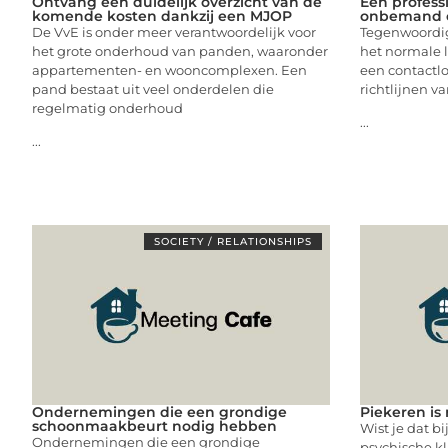
Ontvang een duidelijk overzicht van de
Een profess
komende kosten dankzij een MJOP
onbemand 
De VvE is onder meer verantwoordelijk voor
Tegenwoordig
het grote onderhoud van panden, waaronder
het normale l
appartementen- en wooncomplexen. Een
een contactl
pand bestaat uit veel onderdelen die
richtlijnen va
regelmatig onderhoud
...
...
SOCIETY / RELATIONSHIPS
Ondernemingen die een grondige
Piekeren is 
schoonmaakbeurt nodig hebben
Wist je dat b
Ondernemingen die een grondige
psychische kl