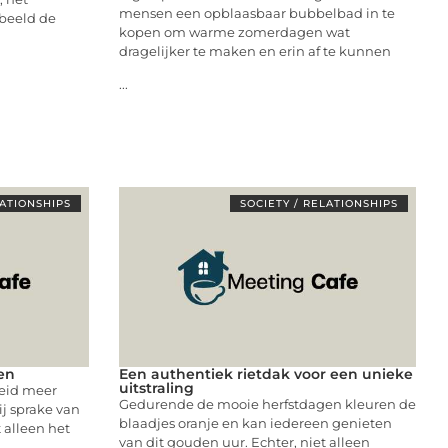
mensen een opblaasbaar bubbelbad in te
 beeld de
kopen om warme zomerdagen wat
dragelijker te maken en erin af te kunnen
...
LATIONSHIPS
SOCIETY / RELATIONSHIPS
ven
Een authentiek rietdak voor een unieke
uitstraling
eid meer
Gedurende de mooie herfstdagen kleuren de
ij sprake van
blaadjes oranje en kan iedereen genieten
t alleen het
van dit gouden uur. Echter, niet alleen