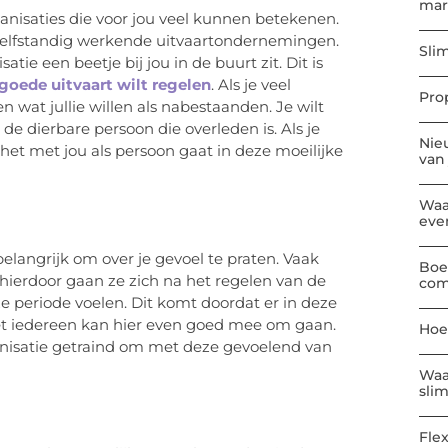
mar
ganisaties die voor jou veel kunnen betekenen.
 zelfstandig werkende uitvaartondernemingen.
Sli
atie een beetje bij jou in de buurt zit. Dit is
goede uitvaart wilt regelen
. Als je veel
Pro
en wat jullie willen als nabestaanden. Je wilt
de dierbare persoon die overleden is. Als je
Nie
het met jou als persoon gaat in deze moeilijke
van
Waa
eve
belangrijk om over je gevoel te praten. Vaak
Boe
hierdoor gaan ze zich na het regelen van de
com
ze periode voelen. Dit komt doordat er in deze
iet iedereen kan hier even goed mee om gaan.
Hoe
anisatie getraind om met deze gevoelend van
Waa
sli
Flex