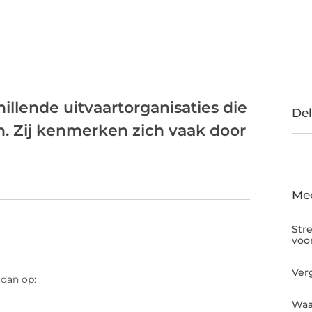
illende uitvaartorganisaties die
Del
. Zij kenmerken zich vaak door
Me
Str
voo
Ver
 dan op:
Waa