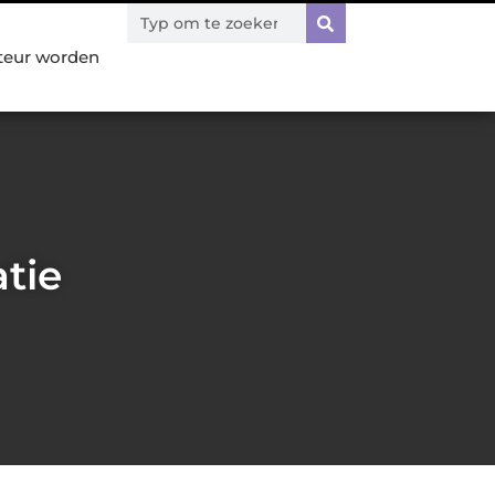
teur worden
tie