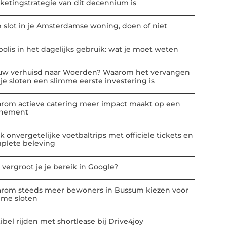
ketingstrategie van dit decennium is
m slot in je Amsterdamse woning, doen of niet
polis in het dagelijks gebruik: wat je moet weten
uw verhuisd naar Woerden? Waarom het vervangen
 je sloten een slimme eerste investering is
rom actieve catering meer impact maakt op een
nement
k onvergetelijke voetbaltrips met officiële tickets en
plete beleving
 vergroot je je bereik in Google?
rom steeds meer bewoners in Bussum kiezen voor
mme sloten
ibel rijden met shortlease bij Drive4joy