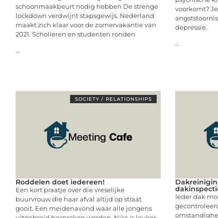
schoonmaakbeurt nodig hebben De strenge
voorkomt? Je
lockdown verdwijnt stapsgewijs. Nederland
angststoornis
maakt zich klaar voor de zomervakantie van
depressie.
2021. Scholieren en studenten ronden
...
...
SOCIETY / RELATIONSHIPS
Roddelen doet iedereen!
Dakreinigin
dakinspecti
Een kort praatje over die vreselijke
Ieder dak moe
buurvrouw die haar afval altijd op straat
gecontroleerd
gooit. Een meidenavond waar alle jongens
omstandighed
uitgebreid besproken worden. Niks is leuker