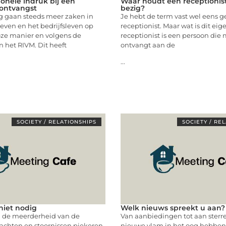
ionele indruk bij een
Waar houdt een receptionis
ontvangst
bezig?
 gaan steeds meer zaken in
Je hebt de term vast wel eens g
even en het bedrijfsleven op
receptionist. Maar wat is dit eig
oze manier en volgens de
receptionist is een persoon die
n het RIVM. Dit heeft
ontvangt aan de
...
SOCIETY / RELATIONSHIPS
SOCIETY / RE
niet nodig
Welk nieuws spreekt u aan?
ij de meerderheid van de
Van aanbiedingen tot aan sterr
achten en stoornissen piekeren
nieuwe vlam in het oog hebben