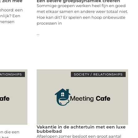
t zich mee
Een betere groepsdynamiek creëren
Sommige groepen werken heel fijn en goed
ehoord: een
met elkaar samen en andere weer totaal niet.
enlijk? Een
Hoe kan dit? Er spelen een hoop onbewuste
 mensen
processen in
...
LATIONSHIPS
SOCIETY / RELATIONSHIPS
Vakantie in de achtertuin met een luxe
bubbelbad
en die een
Afgelopen zomer besloot een groot aantal
; het