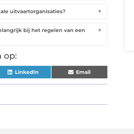
ale uitvaartorganisaties?
▼
angrijk bij het regelen van een
▼
 op:
LinkedIn
Email