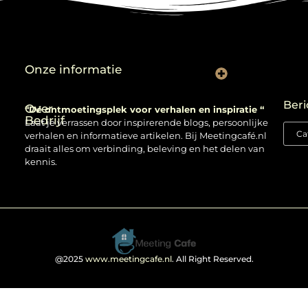
Onze informatie
Backlinks kopen: verstandig gebruiken of risico nemen?
Beri
Over
“Dé ontmoetingsplek voor verhalen en inspiratie “
Bedrijf
Laat je verrassen door inspirerende blogs, persoonlijke
verhalen en informatieve artikelen. Bij Meetingcafé.nl
draait alles om verbinding, beleving en het delen van
kennis.
@2025
www.meetingcafe.nl
. All Right Reserved.