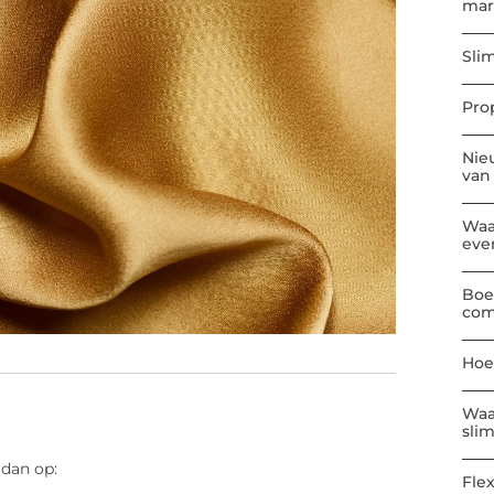
mar
Sli
Pro
Nie
van
Waa
eve
Boe
com
Hoe
Waa
sli
 dan op:
Flex