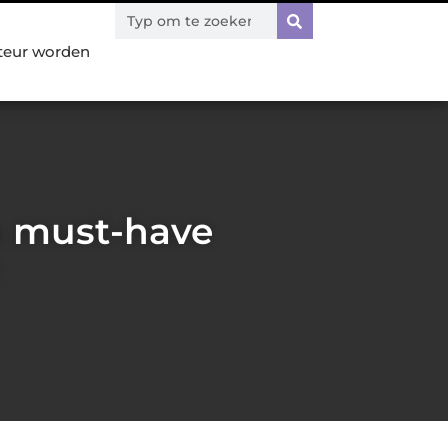
teur worden
n must-have