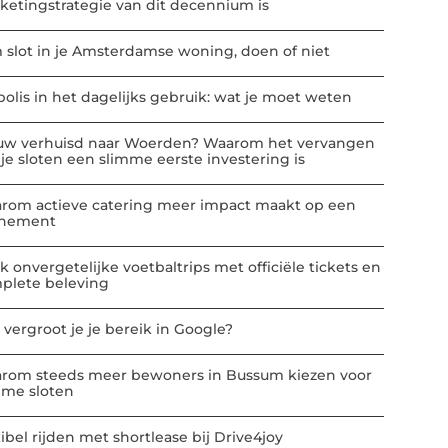
ketingstrategie van dit decennium is
m slot in je Amsterdamse woning, doen of niet
polis in het dagelijks gebruik: wat je moet weten
uw verhuisd naar Woerden? Waarom het vervangen
 je sloten een slimme eerste investering is
rom actieve catering meer impact maakt op een
nement
k onvergetelijke voetbaltrips met officiële tickets en
plete beleving
 vergroot je je bereik in Google?
rom steeds meer bewoners in Bussum kiezen voor
mme sloten
ibel rijden met shortlease bij Drive4joy