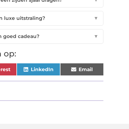
een zijden sjaal dragen?
▼
n luxe uitstraling?
▼
een goed cadeau?
▼
 op:
erest
LinkedIn
Email