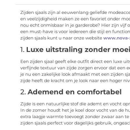
Zijden sjaals zijn al eeuwenlang geliefde modeacces
en veelzijdigheid maken ze een favoriet onder mo
nou echt onmisbaar in je garderobe? Hier zijn vij
een must-have is voor iedereen die stijl en functio
zijden sjaals kunt u naar onze website
www.nova-zi
1.
Luxe uitstraling zonder moe
Een zijden sjaal geeft elke outfit direct een luxe u
verfijnde textuur van zijde zorgen ervoor dat een e
je nu een zakelijke look afmaakt met een zijden sjaa
zijde heeft de kracht om je look naar een hoger nive
2.
Ademend en comfortabel
Zijde is een natuurlijke stof die ademt en vocht op
In de zomer houdt het je koel door vocht van de hui
extra laagje warmte toevoegt zonder zwaar aan 
zijden sjaals perfect voor dagelijks gebruik, ongeac