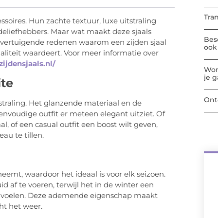
Tra
soires. Hun zachte textuur, luxe uitstraling
deliefhebbers. Maar wat maakt deze sjaals
Bes
f overtuigende redenen waarom een zijden sjaal
ook 
naliteit waardeert. Voor meer informatie over
jdensjaals.nl/
Wor
je 
ite
Ont
itstraling. Het glanzende materiaal en de
envoudige outfit er meteen elegant uitziet. Of
l, of een casual outfit een boost wilt geven,
au te tillen.
neemt, waardoor het ideaal is voor elk seizoen.
d af te voeren, terwijl het in de winter een
te voelen. Deze ademende eigenschap maakt
ht het weer.