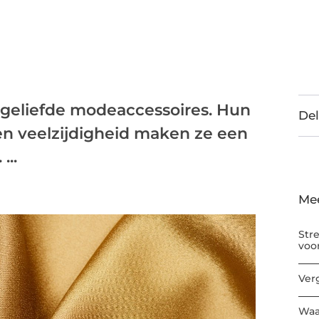
g geliefde modeaccessoires. Hun
Del
 en veelzijdigheid maken ze een
...
Me
Str
voo
Ver
Waa