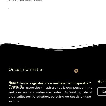
...
Onze informatie
Backlinks kopen: verstandig gebruiken of risico nemen?
Beri
Over
“Dé ontmoetingsplek voor verhalen en inspiratie “
Bedrijf
Laat je verrassen door inspirerende blogs, persoonlijke
verhalen en informatieve artikelen. Bij Meetingcafé.nl
draait alles om verbinding, beleving en het delen van
kennis.