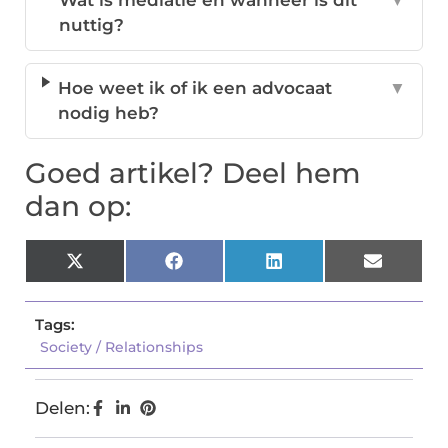
Wat is mediatie en wanneer is dit
▼
nuttig?
Hoe weet ik of ik een advocaat
▼
nodig heb?
Goed artikel? Deel hem
dan op:
X
Facebook
LinkedIn
Email
(Twitter)
Tags:
Society / Relationships
Delen: