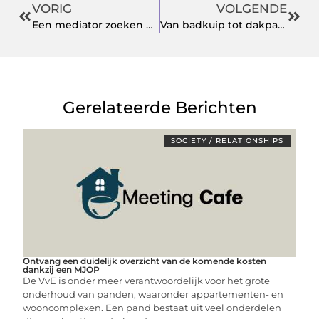
VORIG
VOLGENDE
Een mediator zoeken uit Den Helder die ons gezin kon helpen
Van badkuip tot dakpan; Belgisch hardsteen stelt nergens teleur
Gerelateerde Berichten
SOCIETY / RELATIONSHIPS
Ontvang een duidelijk overzicht van de komende kosten
dankzij een MJOP
De VvE is onder meer verantwoordelijk voor het grote
onderhoud van panden, waaronder appartementen- en
wooncomplexen. Een pand bestaat uit veel onderdelen