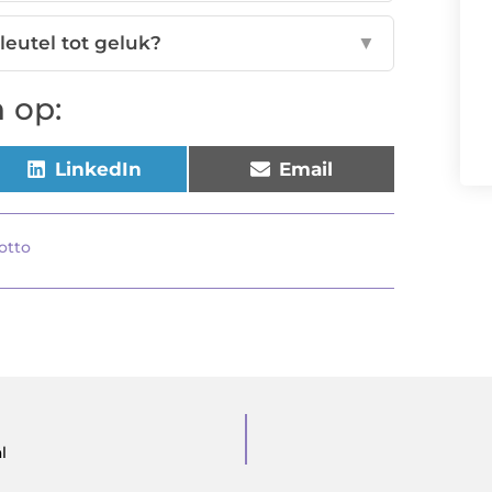
sleutel tot geluk?
▼
 op:
LinkedIn
Email
otto
l