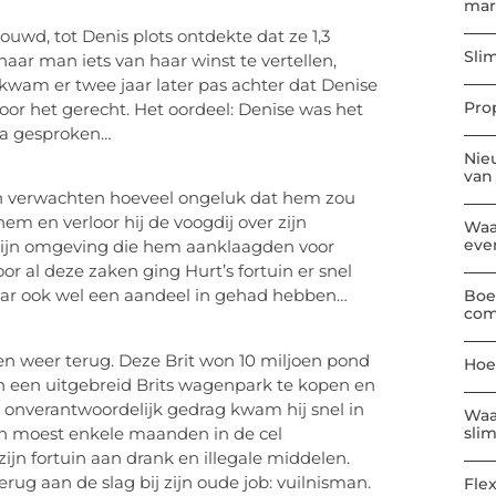
mar
uwd, tot Denis plots ontdekte dat ze 1,3
Sli
haar man iets van haar winst te vertellen,
wam er twee jaar later pas achter dat Denise
Pro
or het gerecht. Het oordeel: Denise was het
ma gesproken…
Nie
van
n verwachten hoeveel ongeluk dat hem zou
hem en verloor hij de voogdij over zijn
Waa
eve
 zijn omgeving die hem aanklaagden voor
r al deze zaken ging Hurt’s fortuin er snel
 daar ook wel een aandeel in gehad hebben…
Boe
com
en weer terug. Deze Brit won 10 miljoen pond
Hoe
 en een uitgebreid Brits wagenpark te kopen en
ijn onverantwoordelijk gedrag kwam hij snel in
Waa
 en moest enkele maanden in de cel
sli
ijn fortuin aan drank en illegale middelen.
erug aan de slag bij zijn oude job: vuilnisman.
Flex