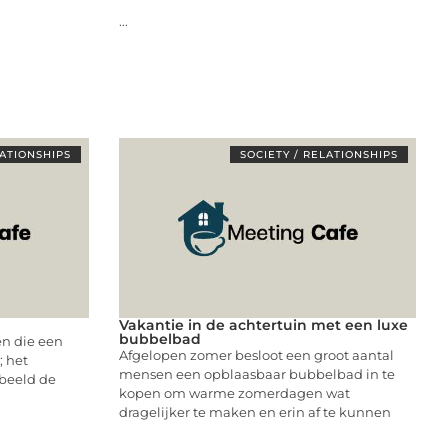
...
LATIONSHIPS
SOCIETY / RELATIONSHIPS
Vakantie in de achtertuin met een luxe
bubbelbad
en die een
Afgelopen zomer besloot een groot aantal
; het
mensen een opblaasbaar bubbelbad in te
 beeld de
kopen om warme zomerdagen wat
dragelijker te maken en erin af te kunnen
...