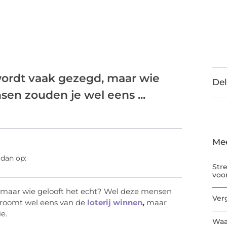
wordt vaak gezegd, maar wie
Del
en zouden je wel eens ...
Me
 dan op:
Str
voo
 maar wie gelooft het echt? Wel deze mensen
Ver
droomt wel eens van de
loterij winnen
,
maar
e.
Waa