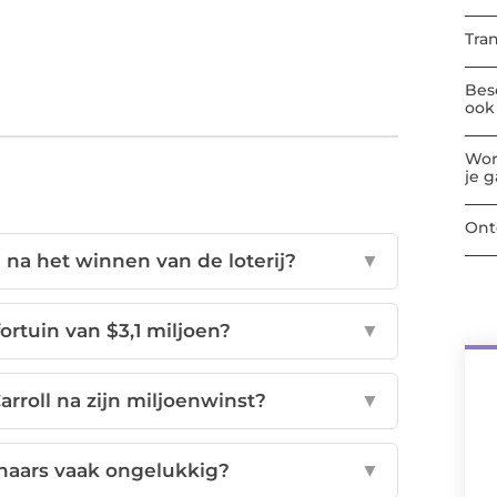
Tra
Bes
ook 
Wor
je 
Ont
na het winnen van de loterij?
▼
fortuin van $3,1 miljoen?
▼
rroll na zijn miljoenwinst?
▼
naars vaak ongelukkig?
▼