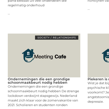
pand bestaat uit veel onderdelen die
richtlijnen va
regelmatig onderhoud
...
...
SOCIETY / RELATIONSHIPS
Ondernemingen die een grondige
Piekeren is 
schoonmaakbeurt nodig hebben
Wist je dat b
Ondernemingen die een grondige
psychische kl
schoonmaakbeurt nodig hebben De strenge
voorkomt? Je
lockdown verdwijnt stapsgewijs. Nederland
angststoornis
maakt zich klaar voor de zomervakantie van
depressie.
2021. Scholieren en studenten ronden