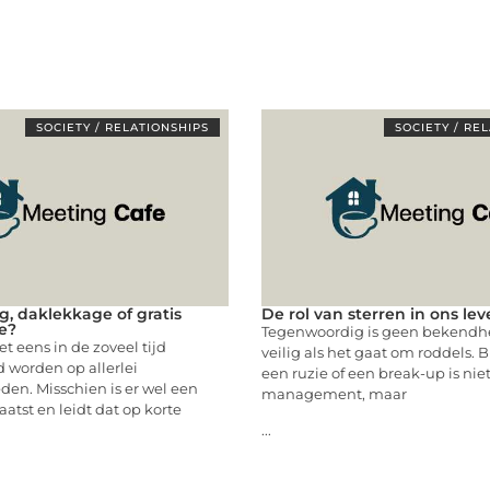
SOCIETY / RELATIONSHIPS
SOCIETY / RE
g, daklekkage of gratis
De rol van sterren in ons le
e?
Tegenwoordig is geen bekendh
t eens in de zoveel tijd
veilig als het gaat om roddels. B
 worden op allerlei
een ruzie of een break-up is nie
en. Misschien is er wel een
management, maar
atst en leidt dat op korte
...