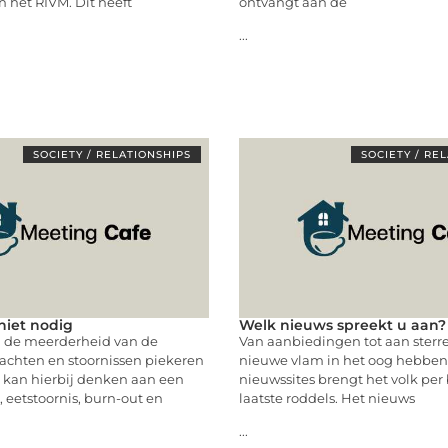
n het RIVM. Dit heeft
ontvangt aan de
...
SOCIETY / RELATIONSHIPS
SOCIETY / RE
niet nodig
Welk nieuws spreekt u aan?
ij de meerderheid van de
Van aanbiedingen tot aan sterr
achten en stoornissen piekeren
nieuwe vlam in het oog hebben
 kan hierbij denken aan een
nieuwssites brengt het volk per
, eetstoornis, burn-out en
laatste roddels. Het nieuws
...