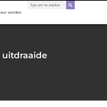
teur worden
 uitdraaide