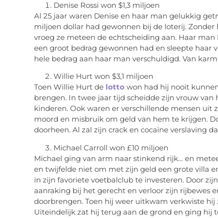
Denise Rossi won $1,3 miljoen
Al 25 jaar waren Denise en haar man gelukkig getro
miljoen dollar had gewonnen bij de loterij. Zonder 
vroeg ze meteen de echtscheiding aan. Haar man k
een groot bedrag gewonnen had en sleepte haar vo
hele bedrag aan haar man verschuldigd. Van kar
Willie Hurt won $3,1 miljoen
Toen Willie Hurt de
lotto
won had hij nooit kunne
brengen. In twee jaar tijd scheidde zijn vrouw van 
kinderen. Ook waren er verschillende mensen uit
moord en misbruik om geld van hem te krijgen. Doo
doorheen. Al zal zijn crack en cocaïne verslaving
Michael Carroll won £10 miljoen
Michael ging van arm naar stinkend rijk… en mete
en twijfelde niet om met zijn geld een grote villa
in zijn favoriete voetbalclub te investeren. Door z
aanraking bij het gerecht en verloor zijn rijbewes
doorbrengen. Toen hij weer uitkwam verkwiste hij z
Uiteindelijk zat hij terug aan de grond en ging hij t