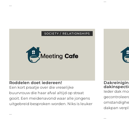
...
...
SOCIETY / RELATIONSHIPS
Roddelen doet iedereen!
Dakreinigin
dakinspecti
Een kort praatje over die vreselijke
Ieder dak moe
buurvrouw die haar afval altijd op straat
gecontroleerd
gooit. Een meidenavond waar alle jongens
omstandighed
uitgebreid besproken worden. Niks is leuker
dakpan verpla
...
...