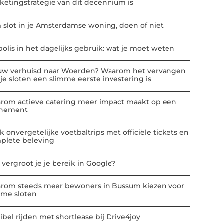
ketingstrategie van dit decennium is
m slot in je Amsterdamse woning, doen of niet
polis in het dagelijks gebruik: wat je moet weten
uw verhuisd naar Woerden? Waarom het vervangen
 je sloten een slimme eerste investering is
rom actieve catering meer impact maakt op een
nement
k onvergetelijke voetbaltrips met officiële tickets en
plete beleving
 vergroot je je bereik in Google?
rom steeds meer bewoners in Bussum kiezen voor
mme sloten
ibel rijden met shortlease bij Drive4joy