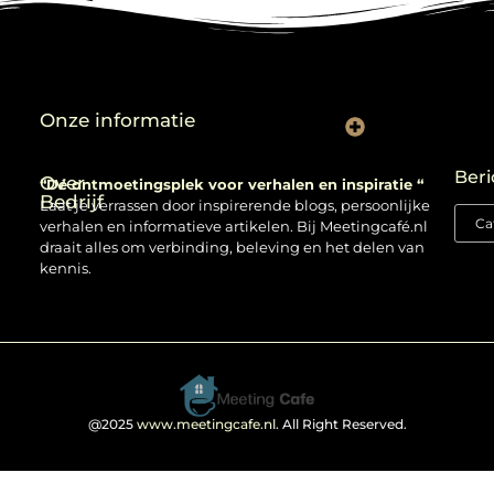
Onze informatie
Backlinks kopen: verstandig gebruiken of risico nemen?
Beri
Over
“Dé ontmoetingsplek voor verhalen en inspiratie “
Bedrijf
Laat je verrassen door inspirerende blogs, persoonlijke
verhalen en informatieve artikelen. Bij Meetingcafé.nl
draait alles om verbinding, beleving en het delen van
kennis.
@2025
www.meetingcafe.nl
. All Right Reserved.