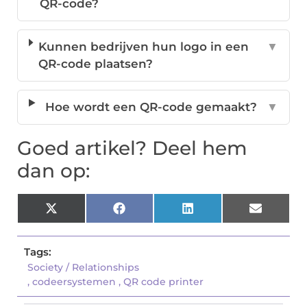
QR-code?
Kunnen bedrijven hun logo in een
▼
QR-code plaatsen?
Hoe wordt een QR-code gemaakt?
▼
Goed artikel? Deel hem
dan op:
X
Facebook
LinkedIn
Email
(Twitter)
Tags:
Society / Relationships
,
codeersystemen
,
QR code printer