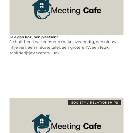
Je eigen kozijnen plaatsen?
Je huis heeft wel eens een make over nodig, een nieuw
likje verf, een nieuwe tafel, een grotere TV, een leuk
schilderijtje et cetera. Ook
...
SOCIETY / RELATIONSHIPS