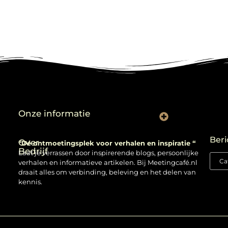
Onze informatie
Backlinks kopen: verstandig gebruiken of risico nemen?
Beri
Over
“Dé ontmoetingsplek voor verhalen en inspiratie “
Bedrijf
Laat je verrassen door inspirerende blogs, persoonlijke
verhalen en informatieve artikelen. Bij Meetingcafé.nl
draait alles om verbinding, beleving en het delen van
kennis.