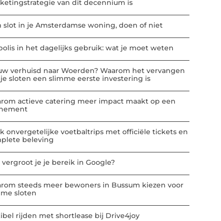
ketingstrategie van dit decennium is
m slot in je Amsterdamse woning, doen of niet
polis in het dagelijks gebruik: wat je moet weten
uw verhuisd naar Woerden? Waarom het vervangen
 je sloten een slimme eerste investering is
rom actieve catering meer impact maakt op een
nement
k onvergetelijke voetbaltrips met officiële tickets en
plete beleving
 vergroot je je bereik in Google?
rom steeds meer bewoners in Bussum kiezen voor
mme sloten
ibel rijden met shortlease bij Drive4joy