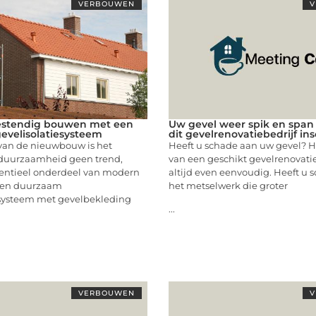
VERBOUWEN
V
stendig bouwen met een
Uw gevel weer spik en spa
velisolatiesysteem
dit gevelrenovatiebedrijf in
 van de nieuwbouw is het
Heeft u schade aan uw gevel? H
 duurzaamheid geen trend,
van een geschikt gevelrenovatieb
entieel onderdeel van modern
altijd even eenvoudig. Heeft u 
Een duurzaam
het metselwerk die groter
esysteem met gevelbekleding
...
VERBOUWEN
V