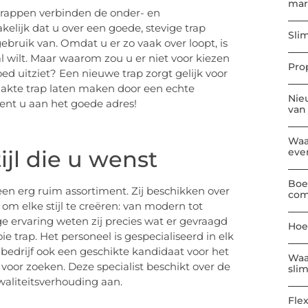
mar
 Trappen verbinden de onder- en
elijk dat u over een goede, stevige trap
Sli
bruik van. Omdat u er zo vaak over loopt, is
l wilt. Maar waarom zou u er niet voor kiezen
Pro
d uitziet? Een nieuwe trap zorgt gelijk voor
akte trap laten maken door een echte
Nie
bent u aan het goede adres!
van
Waa
eve
ijl die u wenst
Boe
een erg ruim assortiment. Zij beschikken over
com
at om elke stijl te creëren: van modern tot
ge ervaring weten zij precies wat er gevraagd
Hoe
trap. Het personeel is gespecialiseerd in elk
edrijf ook een geschikte kandidaat voor het
Waa
oor zoeken. Deze specialist beschikt over de
sli
waliteitsverhouding aan.
Flex