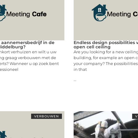
 aannemersbedrijf in de
Endless design possibilities 
Middelburg?
open cell ceiling
kort verhuizen en wilt u uw
Are you looking for a new ceiling
ng graag verbouwen met de
building, for example an open ce
erts? Wanneer u op zoek bent
your company? The possibilities
essioneel
in that
...
VERBOUWEN
V