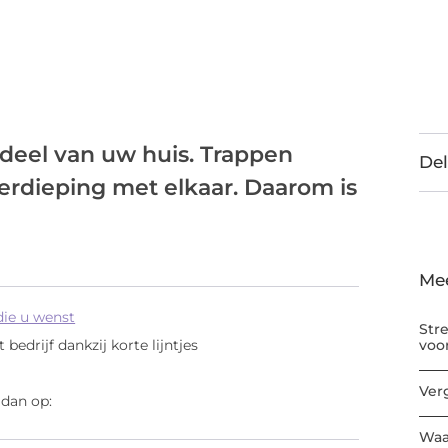
rdeel van uw huis. Trappen
Del
rdieping met elkaar. Daarom is
Me
 die u wenst
Str
voo
 bedrijf dankzij korte lijntjes
Ver
 dan op:
Waa