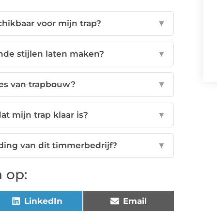
hikbaar voor mijn trap?
▼
ende stijlen laten maken?
▼
ces van trapbouw?
▼
t mijn trap klaar is?
▼
uding van dit timmerbedrijf?
▼
 op:
LinkedIn
Email