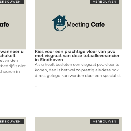
ERBOUWEN
VERBOUWEN
n wanneer u
Kies voor een prachtige vloer van pvc
schakelt
met visgraat van deze totaalleverancier
in Eindhoven
et vinden
Als u heeft besloten een visgraat pvc-vloer te
edrijf is niet
kopen, dan is het wel zo prettig als deze ook
scheuren in
direct gelegd kan worden door een specialist.
...
ERBOUWEN
VERBOUWEN