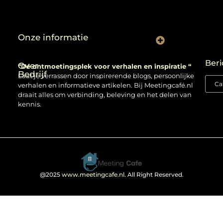
Onze informatie
Backlinks kopen: verstandig gebruiken of risico nemen?
Beri
Over
“Dé ontmoetingsplek voor verhalen en inspiratie “
Bedrijf
Laat je verrassen door inspirerende blogs, persoonlijke
verhalen en informatieve artikelen. Bij Meetingcafé.nl
draait alles om verbinding, beleving en het delen van
kennis.
@2025
www.meetingcafe.nl
. All Right Reserved.