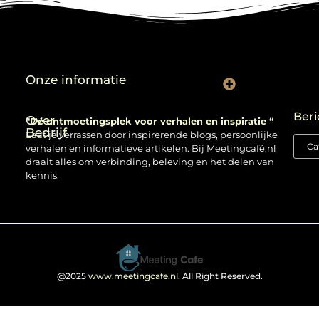
Onze informatie
Backlinks kopen: verstandig gebruiken of risico nemen?
Beri
Over
“Dé ontmoetingsplek voor verhalen en inspiratie “
Bedrijf
Laat je verrassen door inspirerende blogs, persoonlijke
verhalen en informatieve artikelen. Bij Meetingcafé.nl
draait alles om verbinding, beleving en het delen van
kennis.
@2025
www.meetingcafe.nl
. All Right Reserved.