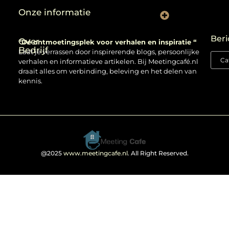
Onze informatie
Backlinks kopen: verstandig gebruiken of risico nemen?
Beri
Over
“Dé ontmoetingsplek voor verhalen en inspiratie “
Bedrijf
Laat je verrassen door inspirerende blogs, persoonlijke
verhalen en informatieve artikelen. Bij Meetingcafé.nl
draait alles om verbinding, beleving en het delen van
kennis.
@2025
www.meetingcafe.nl
. All Right Reserved.