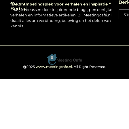
Beri
Over
“Dé ontmoetingsplek voor verhalen en inspiratie “
Bedrijf
Laat je verrassen door inspirerende blogs, persoonlijke
verhalen en informatieve artikelen. Bij Meetingcafé.nl
draait alles om verbinding, beleving en het delen van
kennis.
@2025
www.meetingcafe.nl
. All Right Reserved.