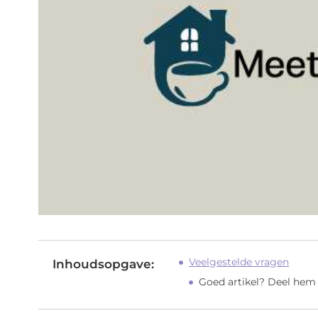
Veelgestelde vragen
Inhoudsopgave:
Goed artikel? Deel hem