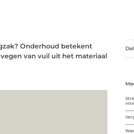
ugzak? Onderhoud betekent
Del
egen van vuil uit het materiaal
Me
Str
voo
Ver
Waa