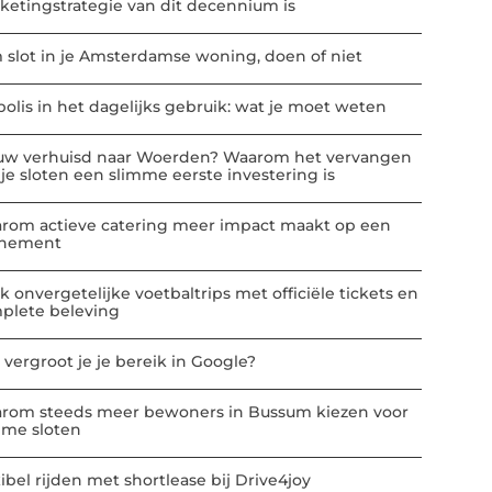
ketingstrategie van dit decennium is
m slot in je Amsterdamse woning, doen of niet
polis in het dagelijks gebruik: wat je moet weten
uw verhuisd naar Woerden? Waarom het vervangen
 je sloten een slimme eerste investering is
rom actieve catering meer impact maakt op een
nement
k onvergetelijke voetbaltrips met officiële tickets en
plete beleving
 vergroot je je bereik in Google?
rom steeds meer bewoners in Bussum kiezen voor
mme sloten
ibel rijden met shortlease bij Drive4joy