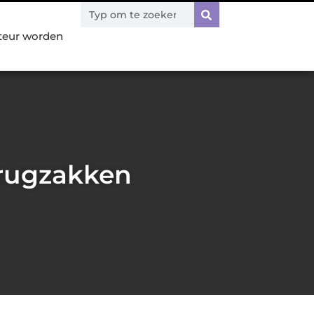
teur worden
 rugzakken