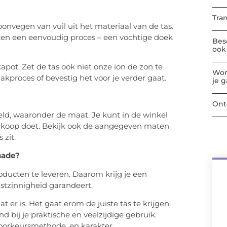
Tra
nvegen van vuil uit het materiaal van de tas.
en een eenvoudig proces – een vochtige doek
Bes
ook 
pot. Zet de tas ook niet onze ion de zon te
Wor
kproces of bevestig het voor je verder gaat.
je 
Ont
eld, waaronder de maat. Je kunt in de winkel
ankoop doet. Bekijk ook de aangegeven maten
 zit.
hade?
roducten te leveren. Daarom krijg je een
nstzinnigheid garandeert.
 er is. Het gaat erom de juiste tas te krijgen,
nd bij je praktische en veelzijdige gebruik.
oorkeursmethode, en karakter.