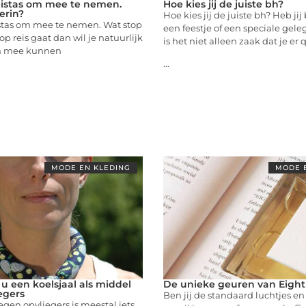
eistas om mee te nemen.
Hoe kies jij de juiste bh?
erin?
Hoe kies jij de juiste bh? Heb ji
istas om mee te nemen. Wat stop
een feestje of een speciale gel
e op reis gaat dan wil je natuurlijk
is het niet alleen zaak dat je er 
en mee kunnen
...
MODE EN KLEDING
MODE 
u een koelsjaal als middel
De unieke geuren van Eight
egers
Ben jij de standaard luchtjes e
gen opvliegers is meestal iets