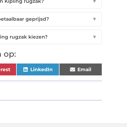
en Kipling rugzak?
▼
betaalbaar geprijsd?
▼
ing rugzak kiezen?
▼
 op:
erest
LinkedIn
Email