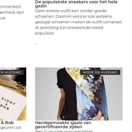
De populairste sneakers voor het hele
gezin
j binnenkort
Geen enkele outfit kan zonder goede
egenheid, dan
schoenen. Daarom word er ook weleens
qua
gezegd: schoenen maken de outfit compleet.
Al jarenlang zijn sneakers de meest
populaire
...
EN KLEDING
MODE EN KLEDING
 & Bob
Handgemaakte sjaals van
gecertificeerde zijden
n geuren zat
Ben jij op zoek naar prachtige