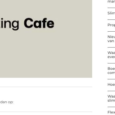
mar
Sli
Pro
Nie
van
Waa
eve
Boe
com
Hoe
Waa
sli
 dan op:
Flex