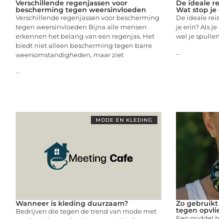
Verschillende regenjassen voor
De ideale r
bescherming tegen weersinvloeden
Wat stop je 
Verschillende regenjassen voor bescherming
De ideale re
tegen weersinvloeden Bijna alle mensen
je erin? Als j
erkennen het belang van een regenjas. Het
wel je spull
biedt niet alleen bescherming tegen barre
...
weersomstandigheden, maar ziet
...
MODE EN KLEDING
Wanneer is kleding duurzaam?
Zo gebruikt 
tegen opvli
Bedrijven die tegen de trend van mode met
Een middel te