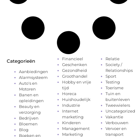
Financieel
Relatie
Categorieën
Geschenken
Society /
Gezondheid
Relationships
Aanbiedingen
Groothandel
Sport
Alarmsysteem
Hobby en vrije
Testing
Auto's en
tijd
Toerisme
Motoren
Horeca
Tuin en
Banen en
Huishoudelijk
buitenleven
opleidingen
Industrie
Tweewielers
Beauty en
Internet
Uncategorized
verzorging
marketing
Vakantie
Bedrijven
Kinderen
Verbouwen
Bloemen
Management
Vervoer en
Blog
Marketing
transport
Boeken en