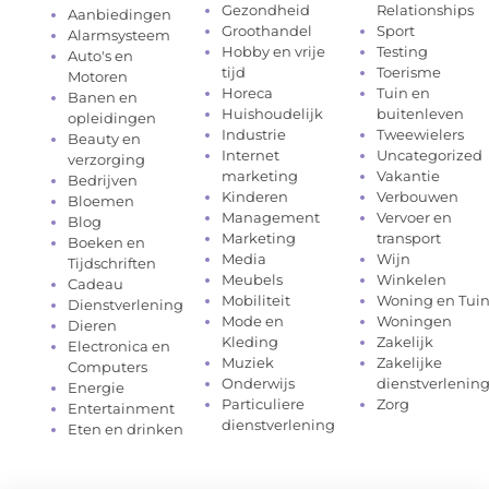
Gezondheid
Relationships
Aanbiedingen
Groothandel
Sport
Alarmsysteem
Hobby en vrije
Testing
Auto's en
tijd
Toerisme
Motoren
Horeca
Tuin en
Banen en
Huishoudelijk
buitenleven
opleidingen
Industrie
Tweewielers
Beauty en
Internet
Uncategorized
verzorging
marketing
Vakantie
Bedrijven
Kinderen
Verbouwen
Bloemen
Management
Vervoer en
Blog
Marketing
transport
Boeken en
Media
Wijn
Tijdschriften
Meubels
Winkelen
Cadeau
Mobiliteit
Woning en Tui
Dienstverlening
Mode en
Woningen
Dieren
Kleding
Zakelijk
Electronica en
Muziek
Zakelijke
Computers
Onderwijs
dienstverlenin
Energie
Particuliere
Zorg
Entertainment
dienstverlening
Eten en drinken