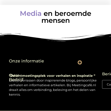
Media
en beroemde
mensen
Onze informatie
Backlinks kopen: verstandig gebruiken of risico nemen?
Beri
Over
“Dé ontmoetingsplek voor verhalen en inspiratie “
Bedrijf
Laat je verrassen door inspirerende blogs, persoonlijke
verhalen en informatieve artikelen. Bij Meetingcafé.nl
draait alles om verbinding, beleving en het delen van
kennis.